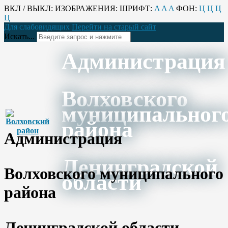
ВКЛ / ВЫКЛ:
ИЗОБРАЖЕНИЯ:
ШРИФТ:
A
A
A
ФОН:
Ц
Ц
Ц
Ц
Для слабовидящих
Перейти на старый сайт
Искать...
Администрация
Волховского
муниципальног
района
Администрация
Ленинградской
Волховского муниципального
области
района
Ленинградской области