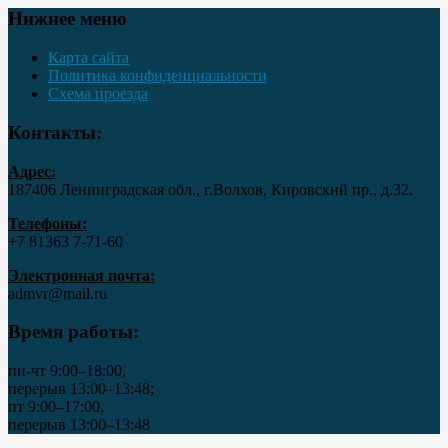
Нижнее меню
Карта сайта
Политика конфиденциальности
Схема проезда
Контакты:
Адрес:
187406 Ленинградская обл., г.Волхов, Кировский пр., д.32.
Телефоны:
+7 81363 7‑71-60
Электронная почта:
admvr@mail.ru
Время работы:
пн-чт 9:00–18:00,
перерыв 13:00–13:48;
пт 9:00–17:00,
перерыв 13:00–13:48