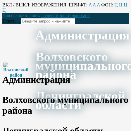
ВКЛ / ВЫКЛ:
ИЗОБРАЖЕНИЯ:
ШРИФТ:
A
A
A
ФОН:
Ц
Ц
Ц
Ц
Для слабовидящих
Перейти на старый сайт
Искать...
Администрация
Волховского
муниципальног
района
Администрация
Ленинградской
Волховского муниципального
области
района
Ленинградской области