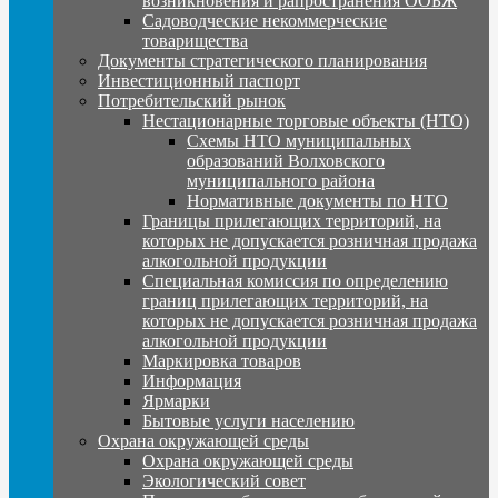
возникновения и рапространения ООБЖ
Садоводческие некоммерческие
товарищества
Документы стратегического планирования
Инвестиционный паспорт
Потребительский рынок
Нестационарные торговые объекты (НТО)
Схемы НТО муниципальных
образований Волховского
муниципального района
Нормативные документы по НТО
Границы прилегающих территорий, на
которых не допускается розничная продажа
алкогольной продукции
Специальная комиссия по определению
границ прилегающих территорий, на
которых не допускается розничная продажа
алкогольной продукции
Маркировка товаров
Информация
Ярмарки
Бытовые услуги населению
Охрана окружающей среды
Охрана окружающей среды
Экологический совет