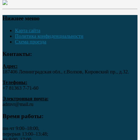
Нижнее меню
Карта сайта
Политика конфиденциальности
Схема проезда
Контакты:
Адрес:
187406 Ленинградская обл., г.Волхов, Кировский пр., д.32.
Телефоны:
+7 81363 7‑71-60
Электронная почта:
admvr@mail.ru
Время работы:
пн-чт 9:00–18:00,
перерыв 13:00–13:48;
пт 9:00–17:00,