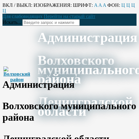
ВКЛ / ВЫКЛ:
ИЗОБРАЖЕНИЯ:
ШРИФТ:
A
A
A
ФОН:
Ц
Ц
Ц
Ц
Для слабовидящих
Перейти на старый сайт
Искать...
Администрация
Волховского
муниципальног
района
Администрация
Ленинградской
Волховского муниципального
области
района
Ленинградской области