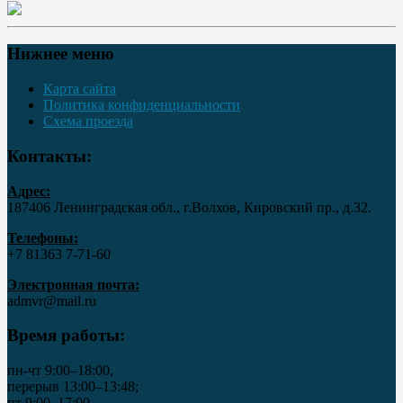
Нижнее меню
Карта сайта
Политика конфиденциальности
Схема проезда
Контакты:
Адрес:
187406 Ленинградская обл., г.Волхов, Кировский пр., д.32.
Телефоны:
+7 81363 7‑71-60
Электронная почта:
admvr@mail.ru
Время работы:
пн-чт 9:00–18:00,
перерыв 13:00–13:48;
пт 9:00–17:00,