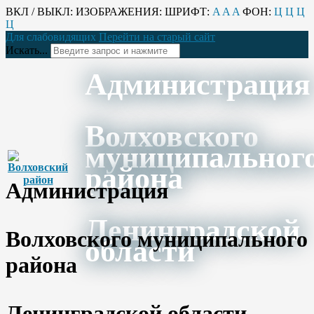
ВКЛ / ВЫКЛ:
ИЗОБРАЖЕНИЯ:
ШРИФТ:
A
A
A
ФОН:
Ц
Ц
Ц
Ц
Для слабовидящих
Перейти на старый сайт
Искать...
Администрация
Волховского
муниципальног
района
Администрация
Ленинградской
Волховского муниципального
области
района
Ленинградской области