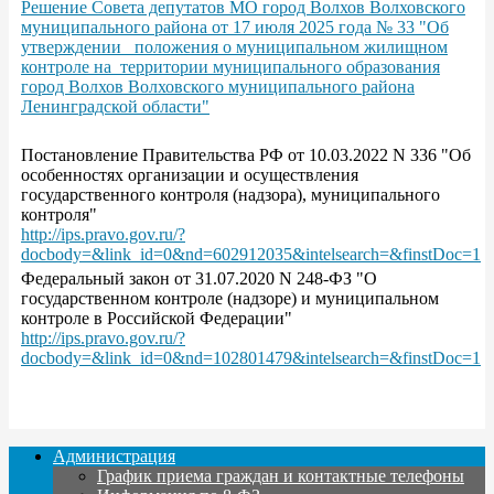
Решение Совета депутатов МО город Волхов Волховского
муниципального района от 17 июля 2025 года № 33 "Об
утверждении положения о муниципальном жилищном
контроле на территории муниципального образования
город Волхов Волховского муниципального района
Ленинградской области"
Постановление Правительства РФ от 10.03.2022 N 336 "Об
особенностях организации и осуществления
государственного контроля (надзора), муниципального
контроля"
http://ips.pravo.gov.ru/?
docbody=&link_id=0&nd=602912035&intelsearch=&finstDoc=1
Федеральный закон от 31.07.2020 N 248-ФЗ "О
государственном контроле (надзоре) и муниципальном
контроле в Российской Федерации"
http://ips.pravo.gov.ru/?
docbody=&link_id=0&nd=102801479&intelsearch=&finstDoc=1
Администрация
График приема граждан и контактные телефоны