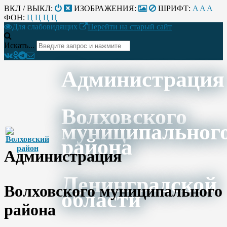
ВКЛ / ВЫКЛ:
ИЗОБРАЖЕНИЯ:
ШРИФТ:
A
A
A
ФОН:
Ц
Ц
Ц
Ц
Для слабовидящих
Перейти на старый сайт
Искать...
Администрация
Волховского
муниципальног
района
Администрация
Ленинградской
Волховского муниципального
области
района