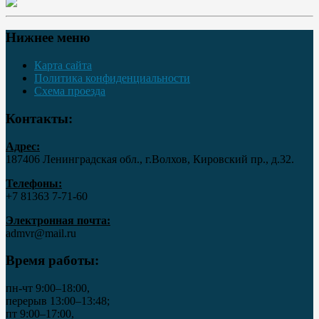
Нижнее меню
Карта сайта
Политика конфиденциальности
Схема проезда
Контакты:
Адрес:
187406 Ленинградская обл., г.Волхов, Кировский пр., д.32.
Телефоны:
+7 81363 7‑71-60
Электронная почта:
admvr@mail.ru
Время работы:
пн-чт 9:00–18:00,
перерыв 13:00–13:48;
пт 9:00–17:00,