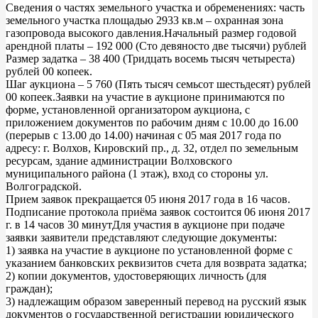
Сведения о частях земельного участка и обременениях: часть
земельного участка площадью 2933 кв.м – охранная зона
газопровода высокого давления.Начальный размер годовой
арендной платы – 192 000 (Сто девяносто две тысячи) рублей
Размер задатка – 38 400 (Тридцать восемь тысяч четыреста)
рублей 00 копеек.
Шаг аукциона – 5 760 (Пять тысяч семьсот шестьдесят) рублей
00 копеек.Заявки на участие в аукционе принимаются по
форме, установленной организатором аукциона, с
приложением документов по рабочим дням с 10.00 до 16.00
(перерыв с 13.00 до 14.00) начиная с 05 мая 2017 года по
адресу: г. Волхов, Кировский пр., д. 32, отдел по земельным
ресурсам, здание администрации Волховского
муниципального района (1 этаж), вход со стороны ул.
Волгоградской.
Прием заявок прекращается 05 июня 2017 года в 16 часов.
Подписание протокола приёма заявок состоится 06 июня 2017
г. в 14 часов 30 минутДля участия в аукционе при подаче
заявки заявители представляют следующие документы:
1) заявка на участие в аукционе по установленной форме с
указанием банковских реквизитов счета для возврата задатка;
2) копии документов, удостоверяющих личность (для
граждан);
3) надлежащим образом заверенный перевод на русский язык
документов о государственной регистрации юридического