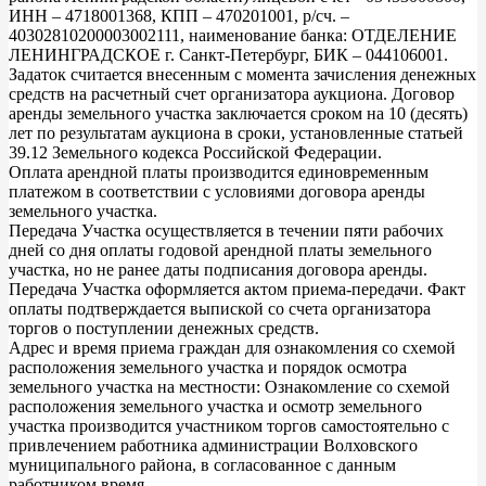
ИНН – 4718001368, КПП – 470201001, р/сч. –
40302810200003002111, наименование банка: ОТДЕЛЕНИЕ
ЛЕНИНГРАДСКОЕ г. Санкт-Петербург, БИК – 044106001.
Задаток считается внесенным с момента зачисления денежных
средств на расчетный счет организатора аукциона. Договор
аренды земельного участка заключается сроком на 10 (десять)
лет по результатам аукциона в сроки, установленные статьей
39.12 Земельного кодекса Российской Федерации.
Оплата арендной платы производится единовременным
платежом в соответствии с условиями договора аренды
земельного участка.
Передача Участка осуществляется в течении пяти рабочих
дней со дня оплаты годовой арендной платы земельного
участка, но не ранее даты подписания договора аренды.
Передача Участка оформляется актом приема-передачи. Факт
оплаты подтверждается выпиской со счета организатора
торгов о поступлении денежных средств.
Адрес и время приема граждан для ознакомления со схемой
расположения земельного участка и порядок осмотра
земельного участка на местности: Ознакомление со схемой
расположения земельного участка и осмотр земельного
участка производится участником торгов самостоятельно с
привлечением работника администрации Волховского
муниципального района, в согласованное с данным
работником время.