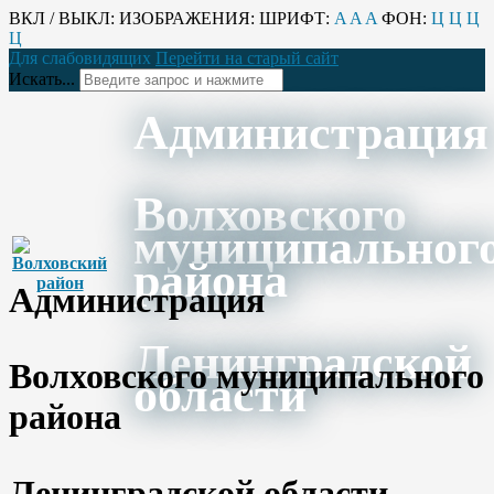
ВКЛ / ВЫКЛ:
ИЗОБРАЖЕНИЯ:
ШРИФТ:
A
A
A
ФОН:
Ц
Ц
Ц
Ц
Для слабовидящих
Перейти на старый сайт
Искать...
Администрация
Волховского
муниципальног
района
Администрация
Ленинградской
Волховского муниципального
области
района
Ленинградской области