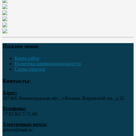
Нижнее меню
Карта сайта
Политика конфиденциальности
Схема проезда
Контакты:
Адрес:
187406 Ленинградская обл., г.Волхов, Кировский пр., д.32.
Телефоны:
+7 81363 7‑71-60
Электронная почта:
admvr@mail.ru