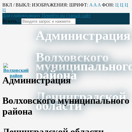
ВКЛ / ВЫКЛ:
ИЗОБРАЖЕНИЯ:
ШРИФТ:
A
A
A
ФОН:
Ц
Ц
Ц
Ц
Для слабовидящих
Перейти на старый сайт
Искать...
Администрация
Волховского
муниципальног
района
Администрация
Ленинградской
Волховского муниципального
области
района
Ленинградской области