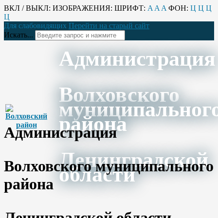
ВКЛ / ВЫКЛ:
ИЗОБРАЖЕНИЯ:
ШРИФТ:
A
A
A
ФОН:
Ц
Ц
Ц
Ц
Для слабовидящих
Перейти на старый сайт
Искать...
Администрация
Волховского
муниципальног
района
Администрация
Ленинградской
Волховского муниципального
области
района
Ленинградской области