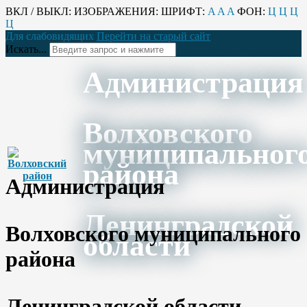
ВКЛ / ВЫКЛ:
ИЗОБРАЖЕНИЯ:
ШРИФТ:
A
A
A
ФОН:
Ц
Ц
Ц
Ц
Для слабовидящих
Перейти на старый сайт
Искать...
Администрация
Волховского
муниципальног
района
Администрация
Ленинградской
Волховского муниципального
области
района
Ленинградской области