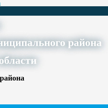
Ц
ниципального района
области
 района