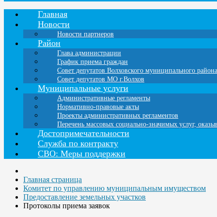
Главная
Новости
Новости партнеров
Район
Глава администрации
График приема граждан
Совет депутатов Волховского муниципального район
Совет депутатов МО г.Волхов
Муниципальные услуги
Административные регламенты
Нормативно-правовые акты
Проекты административных регламентов
Перечень массовых социально-значимых услуг, оказ
Достопримечательности
Служба по контракту
СВО: Меры поддержки
Главная страница
Комитет по управлению муниципальным имуществом
Предоставление земельных участков
Протоколы приема заявок