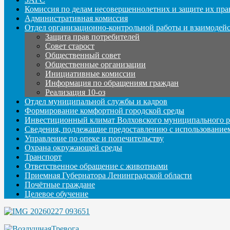
Комиссия по делам несовершеннолетних и защите их пра
Административная комиссия
Отдел организационно-контрольной работы и взаимодей
Защита прав потребителей
Совет старост
Общественный совет
Общественные организации
Инициативные комиссии
Информация по обращениям граждан
Реализация 10-оз
Отдел муниципальной службы и кадров
Формирование комфортной городской среды
Инвестиционный климат Волховского муниципального р
Сведения, подлежащие предоставлению с использование
Управление по опеке и попечительству
Охрана окружающей среды
Транспорт
Ответственное обращение с животными
Приемная Губернатора Ленинградской области
Почётные граждане
Целевое обучение