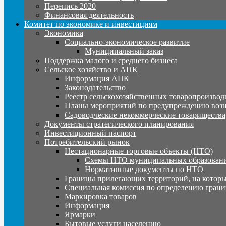
Перепись 2020
Финансовая деятельность
Комитет по экономике и инвестициям
Экономика
Социально-экономическое развитие
Муниципальный заказ
Поддержка малого и среднего бизнеса
Сельское хозяйство и АПК
Информация АПК
Законодательство
Реестр сельскохозяйственных товаропроизвод
Планы мероприятий по предупреждению воз
Садоводческие некоммерческие товарищества
Документы стратегического планирования
Инвестиционный паспорт
Потребительский рынок
Нестационарные торговые объекты (НТО)
Схемы НТО муниципальных образовани
Нормативные документы по НТО
Границы прилегающих территорий, на которы
Специальная комиссия по определению грани
Маркировка товаров
Информация
Ярмарки
Бытовые услуги населению