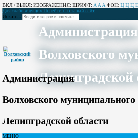
ВКЛ / ВЫКЛ:
ИЗОБРАЖЕНИЯ:
ШРИФТ:
A
A
A
ФОН:
Ц
Ц
Ц
Для слабовидящих
Перейти на старый сайт
Искать...
Администрация
Волховского му
Ленинградской 
Администрация
Волховского муниципального
Ленинградской области
МЕНЮ