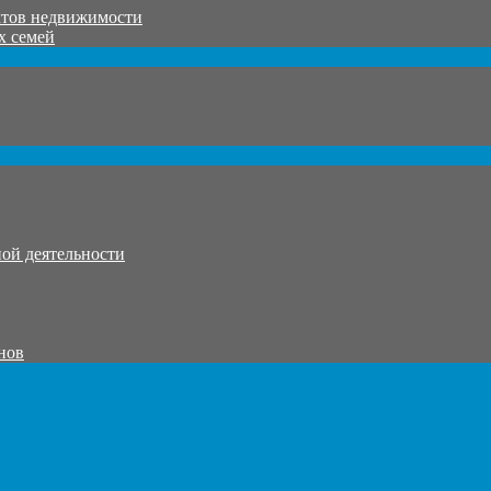
ктов недвижимости
х семей
ой деятельности
нов