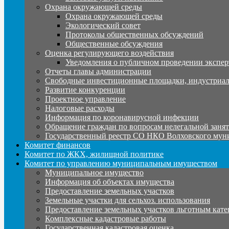
Охрана окружающей среды
Охрана окружающей среды
Экологический совет
Протоколы общественных обсуждений
Общественные обсуждения
Оценка регулирующего воздействия
Уведомления о публичном проведении экспер
Отчеты главы администрации
Свободные инвестиционные площадки, индустриал
Развитие конкуренции
Проектное управление
Налоговые расходы
Информация по коронавирусной инфекции
Обращение граждан по вопросам нелегальной заня
Государственный реестр СО НКО Волховского мун
Комитет финансов
Комитет по ЖКХ, жилищной политике
Комитет по управлению муниципальным имуществом
Муниципальное имущество
Информация об объектах имущества
Предоставление земельных участков
Земельные участки для сельхоз. использования
Предоставление земельных участков льготным кате
Комплексные кадастровые работы
Государственная кадастровая оценка