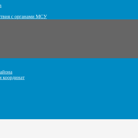
в
ствия с органами МСУ
айона
м координат