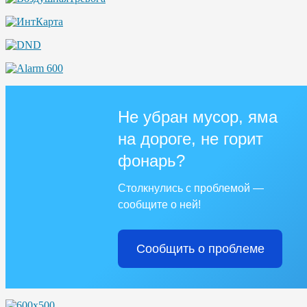
Не убран мусор, яма
на дороге, не горит
фонарь?
Столкнулись с проблемой —
сообщите о ней!
Сообщить о проблеме