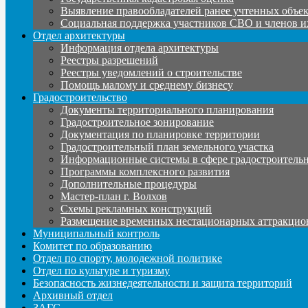
Выявление правообладателей ранее учтенных объе
Социальная поддержка участников СВО и членов и
Отдел архитектуры
Информация отдела архитектуры
Реестры разрешений
Реестры уведомлений о строительстве
Помощь малому и среднему бизнесу
Градостроительство
Документы территориального планирования
Градостроительное зонирование
Документация по планировке территории
Градостроительный план земельного участка
Информационные системы в сфере градостроительн
Программы комплексного развития
Дополнительные процедуры
Мастер-план г. Волхов
Схемы рекламных конструкций
Размещение временных нестационарных аттракцио
Муниципальный контроль
Комитет по образованию
Отдел по спорту, молодежной политике
Отдел по культуре и туризму
Безопасность жизнедеятельности и защита территорий
Архивный отдел
ЗАГС