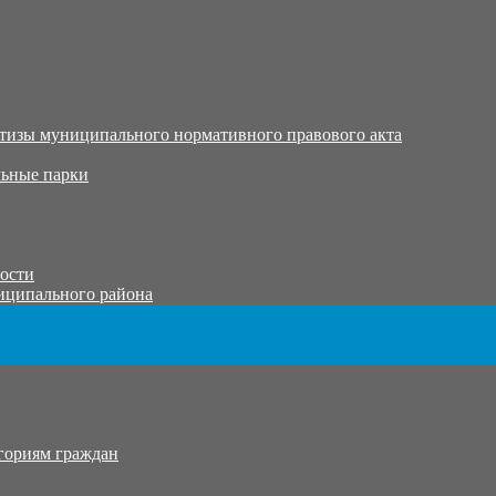
тизы муниципального нормативного правового акта
ьные парки
тости
иципального района
гориям граждан