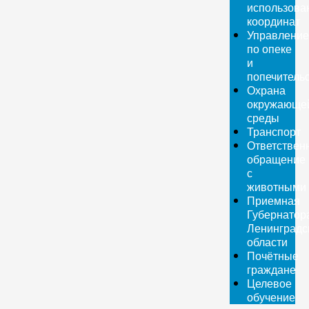
использова
координат
Управление
по опеке
и
попечитель
Охрана
окружающе
среды
Транспорт
Ответствен
обращение
с
животными
Приемная
Губернатор
Ленинградс
области
Почётные
граждане
Целевое
обучение