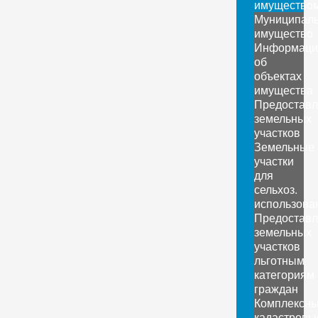
имущество
Муниципал
имущество
Информаци
об
объектах
имущества
Предоставл
земельных
участков
Земельные
участки
для
сельхоз.
использова
Предоставл
земельных
участков
льготным
категориям
граждан
Комплексн
кадастровы