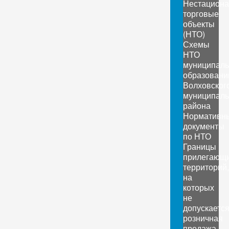
Нестацион
торговые
объекты
(НТО)
Схемы
НТО
муниципал
образовани
Волховског
муниципаль
района
Нормативн
документы
по НТО
Границы
прилегающ
территорий,
на
которых
не
допускаетс
розничная
продажа