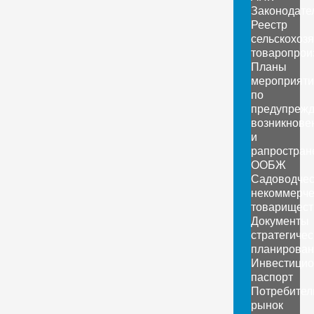
Законодате
Реестр
сельскохоз
товаропрои
Планы
мероприяти
по
предупреж
возникнове
и
рапростран
ООБЖ
Садоводчес
некоммерче
товарищест
Документы
стратегичес
планирован
Инвестици
паспорт
Потребител
рынок