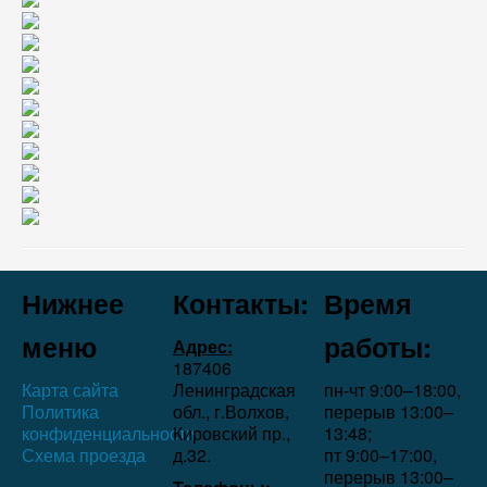
Нижнее
Контакты:
Время
меню
работы:
Адрес:
187406
Карта сайта
Ленинградская
пн-чт 9:00–18:00,
Политика
обл., г.Волхов,
перерыв 13:00–
конфиденциальности
Кировский пр.,
13:48;
Схема проезда
д.32.
пт 9:00–17:00,
перерыв 13:00–