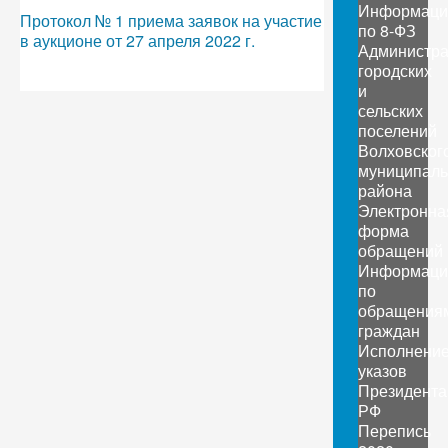
Информаци
Протокол № 1 приема заявок на участие
по 8-ФЗ
в аукционе от 27 апреля 2022 г.
Администр
городских
и
сельских
поселений
Волховског
муниципаль
района
Электронна
форма
обращений
Информаци
по
обращения
граждан
Исполнени
указов
Президента
РФ
Перепись