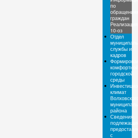
по
обращения
граждан
Реализация
10-оз
Отдел
муниципаль
службы и
кадров
Формирова
комфортно
городской
среды
Инвестици
климат
Волховског
муниципаль
района
Сведения,
подлежащи
предоставл
с