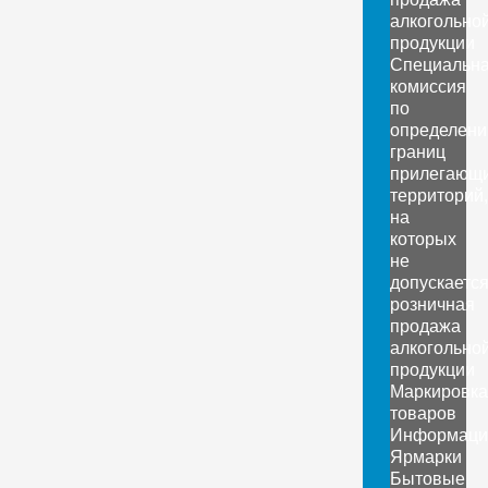
алкогольно
продукции
Специальн
комиссия
по
определен
границ
прилегающ
территорий,
на
которых
не
допускаетс
розничная
продажа
алкогольно
продукции
Маркировка
товаров
Информаци
Ярмарки
Бытовые