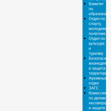
Комитет
по
образован
Отдел по
спорту,
молодежно
политике
Отдел по
культуре
и
туризму
Безопаснос
жизнедеяте
и защита
территорий
Архивный
отдел
ЗАГС
Комиссия
по делам
несовершен
и защите