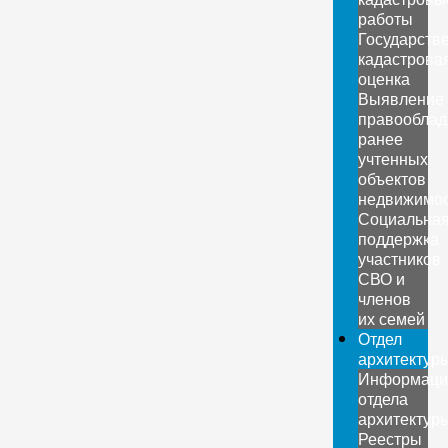
работы
Государств
кадастрова
оценка
Выявление
правооблад
ранее
учтенных
объектов
недвижимо
Социальна
поддержка
участников
СВО и
членов
их семей
Отдел
архитектур
Информаци
отдела
архитектур
Реестры