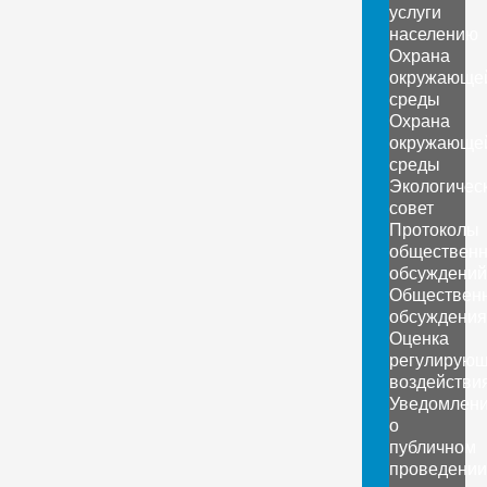
услуги
населению
Охрана
окружающе
среды
Охрана
окружающе
среды
Экологичес
совет
Протоколы
обществен
обсуждений
Обществен
обсуждения
Оценка
регулирующ
воздействи
Уведомлен
о
публичном
проведении