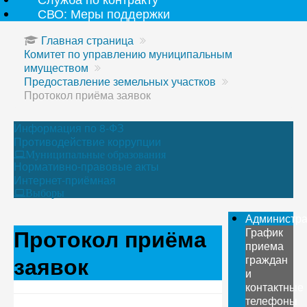
СВО: Меры поддержки
Главная страница
Комитет по управлению муниципальным
имуществом
Предоставление земельных участков
Протокол приёма заявок
Информация по 8-ФЗ
Противодействие коррупции
Муниципальные образования
Нормативно-правовые акты
Интернет-приёмная
Выборы
Администр
Протокол приёма
График
приема
заявок
граждан
и
контактные
телефоны