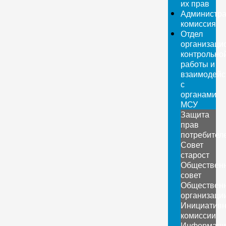
их прав
Администра
комиссия
Отдел
организаци
контрольно
работы и
взаимодейс
с
органами
МСУ
Защита
прав
потребител
Совет
старост
Обществен
совет
Обществен
организаци
Инициатив
комиссии
Информаци