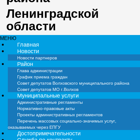
Ленинградской
области
МЕНЮ
Главная
Новости
Новости партнеров
Район
Глава администрации
График приема граждан
Совет депутатов Волховского муниципального района
Совет депутатов МО г.Волхов
Муниципальные услуги
Административные регламенты
Нормативно-правовые акты
Проекты административных регламентов
Перечень массовых социально-значимых услуг,
оказываемых через ЕПГУ
Достопримечательности
Служба по контракту