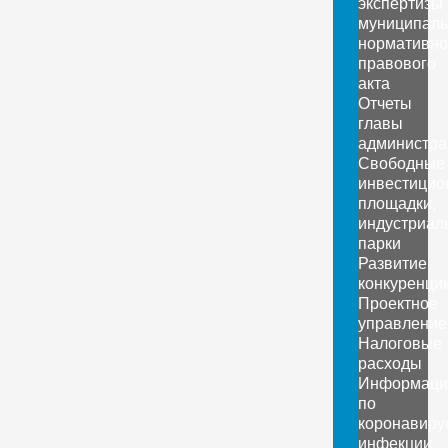
экспертизы
муниципаль
нормативно
правового
акта
Отчеты
главы
администра
Свободные
инвестицио
площадки,
индустриал
парки
Развитие
конкуренци
Проектное
управление
Налоговые
расходы
Информаци
по
коронавиру
инфекции