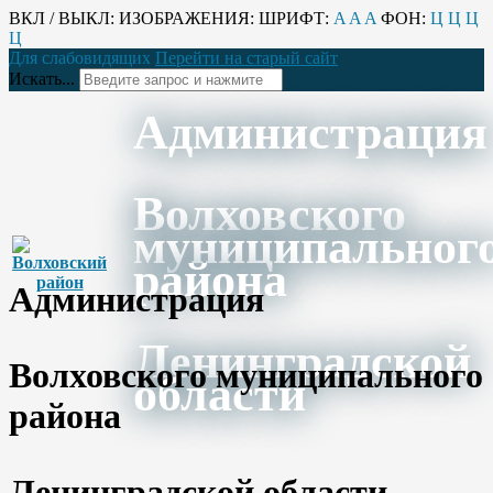
ВКЛ / ВЫКЛ:
ИЗОБРАЖЕНИЯ:
ШРИФТ:
A
A
A
ФОН:
Ц
Ц
Ц
Ц
Для слабовидящих
Перейти на старый сайт
Искать...
Администрация
Волховского
муниципальног
района
Администрация
Ленинградской
Волховского муниципального
области
района
Ленинградской области