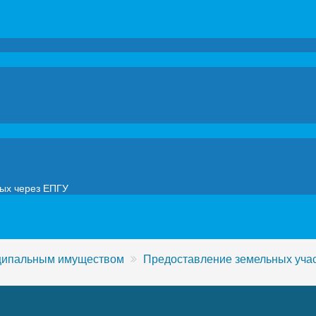
мых через ЕПГУ
иципальным имуществом
Предоставление земельных уча