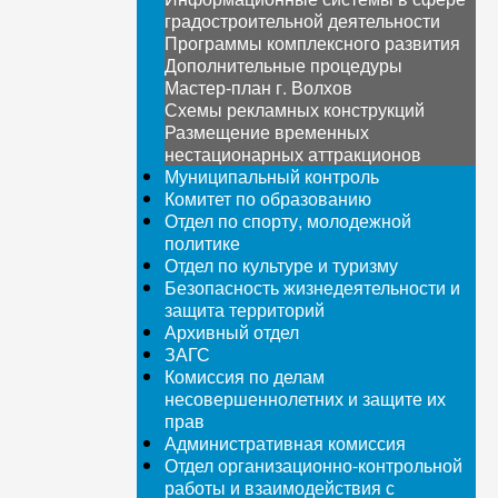
градостроительной деятельности
Программы комплексного развития
Дополнительные процедуры
Мастер-план г. Волхов
Схемы рекламных конструкций
Размещение временных
нестационарных аттракционов
Муниципальный контроль
Комитет по образованию
Отдел по спорту, молодежной
политике
Отдел по культуре и туризму
Безопасность жизнедеятельности и
защита территорий
Архивный отдел
ЗАГС
Комиссия по делам
несовершеннолетних и защите их
прав
Административная комиссия
Отдел организационно-контрольной
работы и взаимодействия с