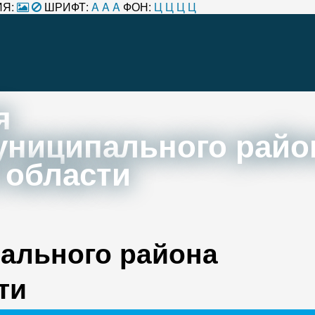
Я:
ШРИФТ:
A
A
A
ФОН:
Ц
Ц
Ц
Ц
я
униципального райо
 области
ального района
ти