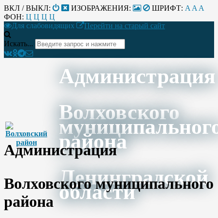
ВКЛ / ВЫКЛ:
ИЗОБРАЖЕНИЯ:
ШРИФТ:
A
A
A
ФОН:
Ц
Ц
Ц
Ц
Для слабовидящих
Перейти на старый сайт
Искать...
Администрация
Волховского
муниципальног
района
Администрация
Ленинградской
Волховского муниципального
области
района