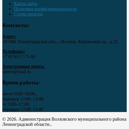
Карта сайта
Политика конфиденциальности
Схема проезда
Контакты:
Адрес:
187406 Ленинградская обл., г.Волхов, Кировский пр., д.32.
Телефоны:
+7 81363 7‑71-60
Электронная почта:
admvr@mail.ru
Время работы:
пн-чт 9:00–18:00,
перерыв 13:00–13:48;
пт 9:00–17:00,
перерыв 13:00–13:48
© 2026. Администрация Волховского муниципального района
Ленинградской области..