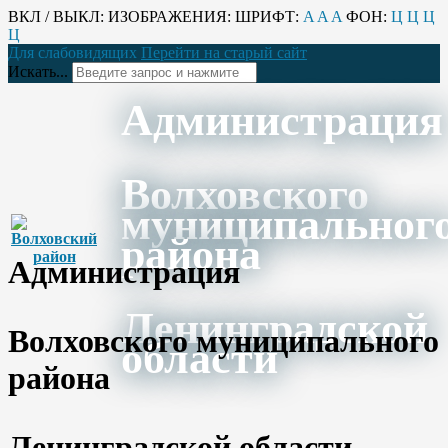
ВКЛ / ВЫКЛ:
ИЗОБРАЖЕНИЯ:
ШРИФТ:
A
A
A
ФОН:
Ц
Ц
Ц
Ц
Для слабовидящих
Перейти на старый сайт
Искать...
Администрация
Волховского
муниципальног
района
Администрация
Ленинградской
Волховского муниципального
области
района
Ленинградской области