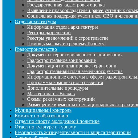
Государственная кадастровая оценка
Выявление правообладателей ранее учтенных объе
Социальная поддержка участников СВО и членов и
Отдел архитектуры
Информация отдела архитектуры
Реестры разрешений
Реестры уведомлений о строительстве
Помощь малому и среднему бизнесу
Градостроительство
Документы территориального планирования
Градостроительное зонирование
Документация по планировке территории
Градостроительный план земельного участка
Информационные системы в сфере градостроительн
Программы комплексного развития
Дополнительные процедуры
Мастер-план г. Волхов
Схемы рекламных конструкций
Размещение временных нестационарных аттракцио
Муниципальный контроль
Комитет по образованию
Отдел по спорту, молодежной политике
Отдел по культуре и туризму
Безопасность жизнедеятельности и защита территорий
Архивный отдел