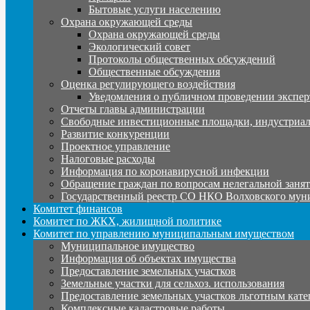
Бытовые услуги населению
Охрана окружающей среды
Охрана окружающей среды
Экологический совет
Протоколы общественных обсуждений
Общественные обсуждения
Оценка регулирующего воздействия
Уведомления о публичном проведении экспер
Отчеты главы администрации
Свободные инвестиционные площадки, индустриал
Развитие конкуренции
Проектное управление
Налоговые расходы
Информация по коронавирусной инфекции
Обращение граждан по вопросам нелегальной заня
Государственный реестр СО НКО Волховского мун
Комитет финансов
Комитет по ЖКХ, жилищной политике
Комитет по управлению муниципальным имуществом
Муниципальное имущество
Информация об объектах имущества
Предоставление земельных участков
Земельные участки для сельхоз. использования
Предоставление земельных участков льготным кате
Комплексные кадастровые работы