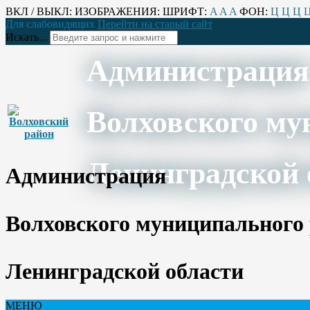
ВКЛ / ВЫКЛ:
ИЗОБРАЖЕНИЯ:
ШРИФТ:
A
A
A
ФОН:
Ц
Ц
Ц
Для слабовидящих
Перейти на старый сайт
Искать...
Администрация
Волховского му
Ленинградской 
Администрация
Волховского муниципального
Ленинградской области
МЕНЮ