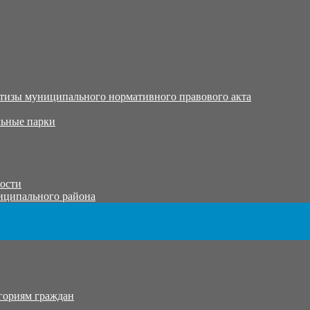
тизы муниципального нормативного правового акта
ьные парки
тости
иципального района
гориям граждан