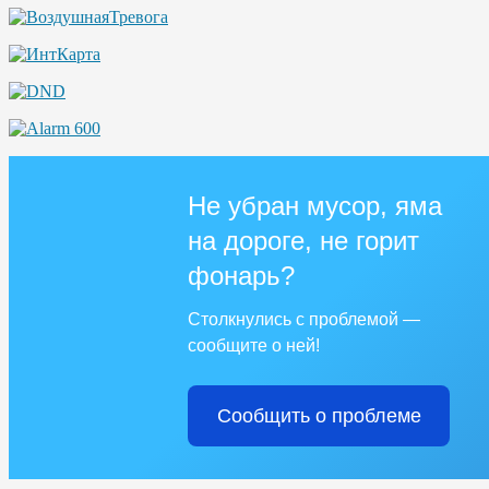
Не убран мусор, яма
на дороге, не горит
фонарь?
Столкнулись с проблемой —
сообщите о ней!
Сообщить о проблеме