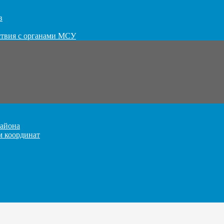
в
ствия с органами МСУ
айона
м координат