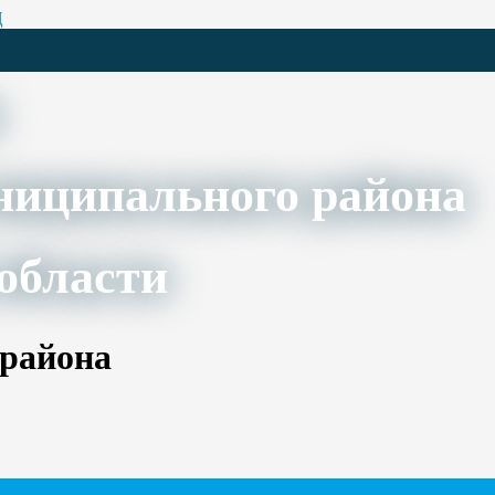
Ц
ниципального района
области
 района