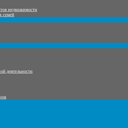
ктов недвижимости
х семей
ой деятельности
нов