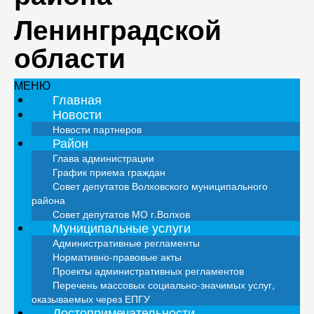
Ленинградской
области
МЕНЮ
Главная
Новости
Новости партнеров
Район
Глава администрации
График приема граждан
Совет депутатов Волховского муниципального
района
Совет депутатов МО г.Волхов
Муниципальные услуги
Административные регламенты
Нормативно-правовые акты
Проекты административных регламентов
Перечень массовых социально-значимых услуг,
оказываемых через ЕПГУ
Достопримечательности