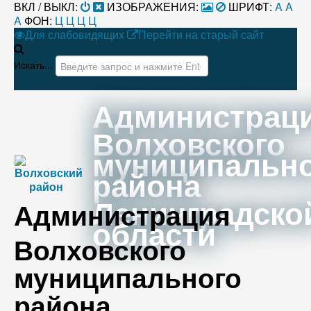
ВКЛ / ВЫКЛ:
ИЗОБРАЖЕНИЯ:
ШРИФТ:
A
A
A
ФОН:
Ц
Ц
Ц
Ц
Для слабовидящих
Перейти на старый сайт
Искать...
Администрац
Волховского
муниципальн
района
Ленинградско
Администрация
области
Волховского
муниципального
района