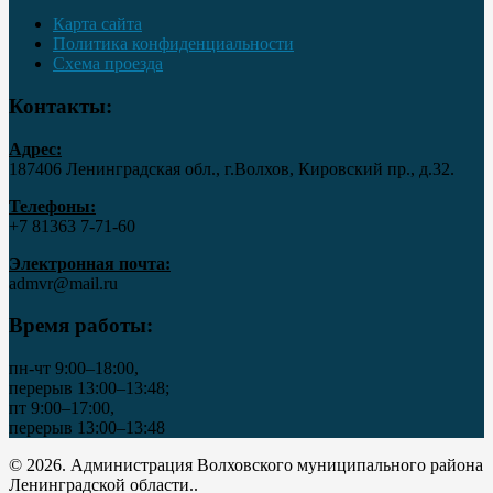
Карта сайта
Политика конфиденциальности
Схема проезда
Контакты:
Адрес:
187406 Ленинградская обл., г.Волхов, Кировский пр., д.32.
Телефоны:
+7 81363 7‑71-60
Электронная почта:
admvr@mail.ru
Время работы:
пн-чт 9:00–18:00,
перерыв 13:00–13:48;
пт 9:00–17:00,
перерыв 13:00–13:48
© 2026. Администрация Волховского муниципального района
Ленинградской области..