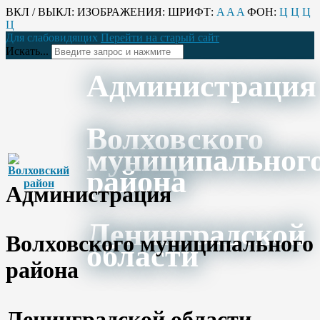
ВКЛ / ВЫКЛ:
ИЗОБРАЖЕНИЯ:
ШРИФТ:
A
A
A
ФОН:
Ц
Ц
Ц
Ц
Для слабовидящих
Перейти на старый сайт
Искать...
Администрация
Волховского
муниципальног
района
Администрация
Ленинградской
Волховского муниципального
области
района
Ленинградской области