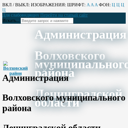
ВКЛ / ВЫКЛ:
ИЗОБРАЖЕНИЯ:
ШРИФТ:
A
A
A
ФОН:
Ц
Ц
Ц
Ц
Для слабовидящих
Перейти на старый сайт
Искать...
Администрация
Волховского
муниципальног
района
Администрация
Ленинградской
Волховского муниципального
области
района
Ленинградской области