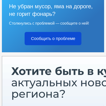
Не убран мусор, яма на дороге,
не горит фонарь?
Столкнулись с проблемой — сообщите о ней!
Сообщить о проблеме