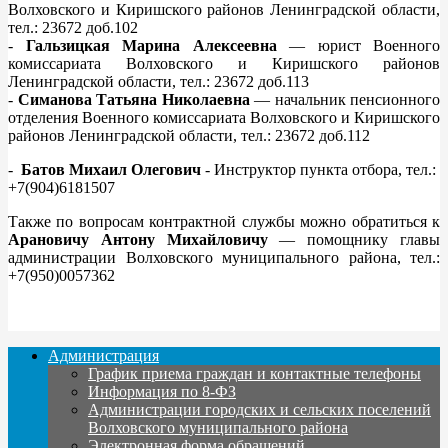
Волховского и Киришского районов Ленинградской области,
тел.: 23672 доб.102
-
Гальзицкая Марина Алексеевна
— юрист Военного
комиссариата Волховского и Киришского районов
Ленинградской области, тел.: 23672 доб.113
-
Симанова Татьяна Николаевна
— начальник пенсионного
отделения Военного комиссариата Волховского и Киришского
районов Ленинградской области, тел.: 23672 доб.112
-
Батов Михаил Олегович
- Инструктор пункта отбора, тел.:
+7(904)6181507
Также по вопросам контрактной службы можно обратиться к
Арановичу Антону Михайловичу
— помощнику главы
администрации Волховского муниципального района, тел.:
+7(950)0057362
Администрация
График приема граждан и контактные телефоны
Информация по 8-ФЗ
Администрации городских и сельских поселений
Волховского муниципального района
Электронная форма обращений