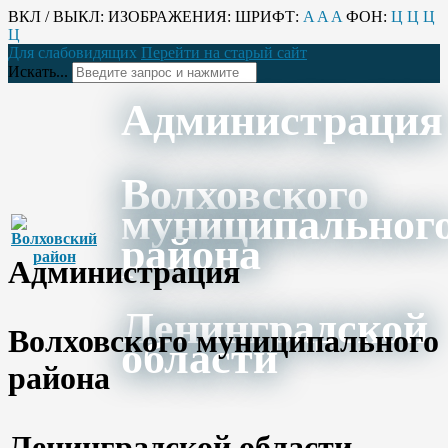
ВКЛ / ВЫКЛ:
ИЗОБРАЖЕНИЯ:
ШРИФТ:
A
A
A
ФОН:
Ц
Ц
Ц
Ц
Для слабовидящих
Перейти на старый сайт
Искать...
Администрация
Волховского
муниципальног
района
Администрация
Ленинградской
Волховского муниципального
области
района
Ленинградской области