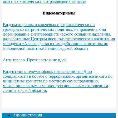
опасных химических и отравляющих веществ
Видеоматериалы
Видеоматериалы о ключевых профилактических и
гражданско-патриотических понятиях, направленных на
формирование антитеррористического сознания населения,
разработанные Центром военно-патриотического воспитания
молодежи «Авангард» во взаимодействии с комитетом по
молодежной политике Ленинградской области
Антитеррор. Противостояние идей
Видеозапись телемарафона, посвященного «Дню
солидарности в борьбе с терроризмом», организованного по
инициативе комитета по местному самоуправлению,
межнациональным и межконфессиональным отношениям
Ленинградской области.
Администрация