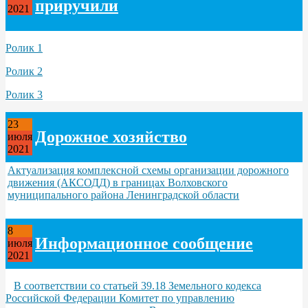
приручили
2021
Ролик 1
Ролик 2
Ролик 3
23
Дорожное хозяйство
июля
2021
Актуализация комплексной схемы организации дорожного
движения (АКСОДД) в границах Волховского
муниципального района Ленинградской области
8
Информационное сообщение
июля
2021
В соответствии со статьей 39.18 Земельного кодекса
Российской Федерации Комитет по управлению