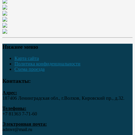
Нижнее меню
Карта сайта
Политика конфиденциальности
Схема проезда
Контакты:
Адрес:
187406 Ленинградская обл., г.Волхов, Кировский пр., д.32.
Телефоны:
+7 81363 7‑71-60
Электронная почта:
admvr@mail.ru