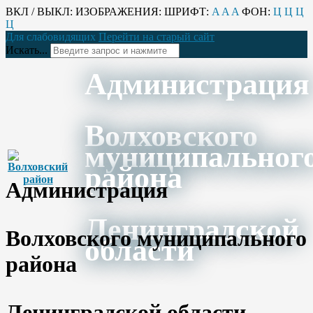
ВКЛ / ВЫКЛ:
ИЗОБРАЖЕНИЯ:
ШРИФТ:
A
A
A
ФОН:
Ц
Ц
Ц
Ц
Для слабовидящих
Перейти на старый сайт
Искать...
Администрация
Волховского
муниципальног
района
Администрация
Ленинградской
Волховского муниципального
области
района
Ленинградской области