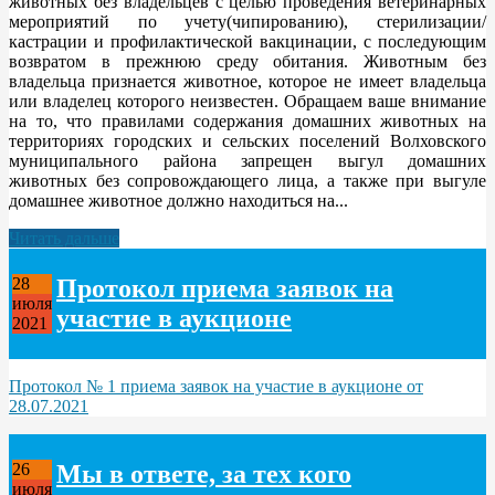
животных без владельцев с целью проведения ветеринарных
мероприятий по учету(чипированию), стерилизации/
кастрации и профилактической вакцинации, с последующим
возвратом в прежнюю среду обитания. Животным без
владельца признается животное, которое не имеет владельца
или владелец которого неизвестен. Обращаем ваше внимание
на то, что правилами содержания домашних животных на
территориях городских и сельских поселений Волховского
муниципального района запрещен выгул домашних
животных без сопровождающего лица, а также при выгуле
домашнее животное должно находиться на...
Читать дальше
Протокол приема заявок на
28
июля
участие в аукционе
2021
Протокол № 1 приема заявок на участие в аукционе от
28.07.2021
Мы в ответе, за тех кого
26
июля