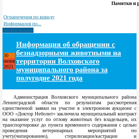
Памятки и 
Ограничения по ковиду
Информация по...
Читать дальше
Информация об обращении с
безнадзорными животными на
30
территории Волховского
июня
2021
муниципального района за
полугодие 2021 года
Администрация Волховского муниципального района
Ленинградской области по результатам рассмотрения
единственной заявки на участие в электронном аукционе с
ООО «Доктор Неболит» заключила муниципальный контракт
на оказание услуг по отлову животных без владельцев, их
транспортировке до пункта временного содержания с целью
проведения ветеринарных мероприятий по
учету(чипированию), стерилизации/кастрации и