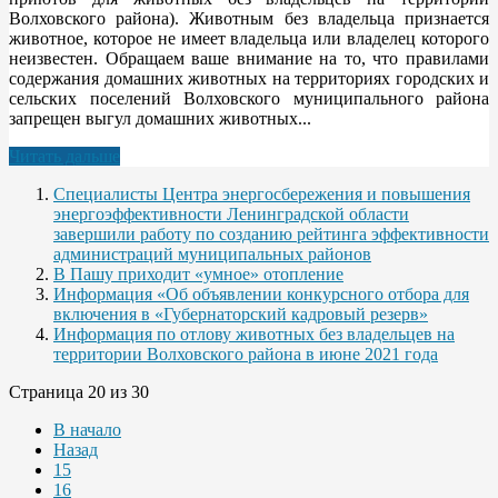
Волховского района). Животным без владельца признается
животное, которое не имеет владельца или владелец которого
неизвестен. Обращаем ваше внимание на то, что правилами
содержания домашних животных на территориях городских и
сельских поселений Волховского муниципального района
запрещен выгул домашних животных...
Читать дальше
Специалисты Центра энергосбережения и повышения
энергоэффективности Ленинградской области
завершили работу по созданию рейтинга эффективности
администраций муниципальных районов
В Пашу приходит «умное» отопление
Информация «Об объявлении конкурсного отбора для
включения в «Губернаторский кадровый резерв»
Информация по отлову животных без владельцев на
территории Волховского района в июне 2021 года
Страница 20 из 30
В начало
Назад
15
16