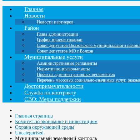
Главная
Новости
Новости партнеров
Район
Глава администрации
График приема граждан
Совет депутатов Волховского муниципального район
Совет депутатов МО г.Волхов
Муниципальные услуги
Административные регламенты
Нормативно-правовые акты
Проекты административных регламентов
Перечень массовых социально-значимых услуг, оказ
Достопримечательности
Служба по контракту
СВО: Меры поддержки
Главная страница
Комитет по экономике и инвестициям
Охрана окружающей среды
Uncategorised
Муниципальный земельный контроль