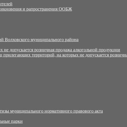
ителей
никновения и рапространения ООБЖ
й Волховского муниципального района
х не допускается розничная продажа алкогольной продукции
ц прилегающих территорий, на которых не допускается розничн
тизы муниципального нормативного правового акта
ьные парки