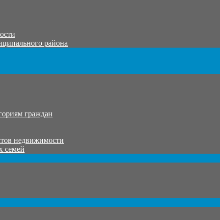
тости
иципального района
гориям граждан
ктов недвижимости
х семей