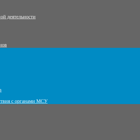
ой деятельности
нов
в
ствия с органами МСУ