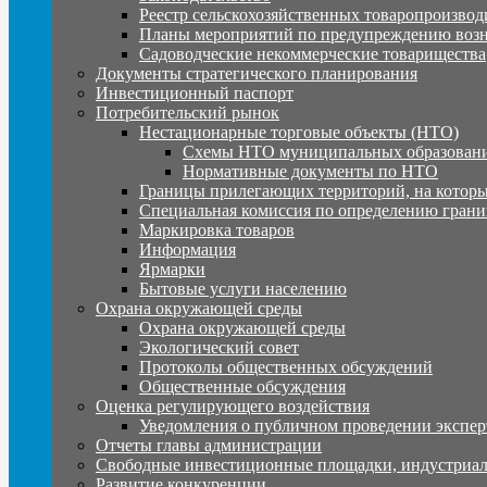
Реестр сельскохозяйственных товаропроизвод
Планы мероприятий по предупреждению воз
Садоводческие некоммерческие товарищества
Документы стратегического планирования
Инвестиционный паспорт
Потребительский рынок
Нестационарные торговые объекты (НТО)
Схемы НТО муниципальных образовани
Нормативные документы по НТО
Границы прилегающих территорий, на которы
Специальная комиссия по определению грани
Маркировка товаров
Информация
Ярмарки
Бытовые услуги населению
Охрана окружающей среды
Охрана окружающей среды
Экологический совет
Протоколы общественных обсуждений
Общественные обсуждения
Оценка регулирующего воздействия
Уведомления о публичном проведении экспер
Отчеты главы администрации
Свободные инвестиционные площадки, индустриал
Развитие конкуренции