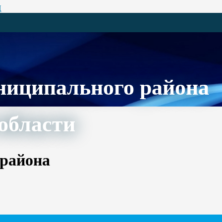
Ц
ниципального района
области
 района