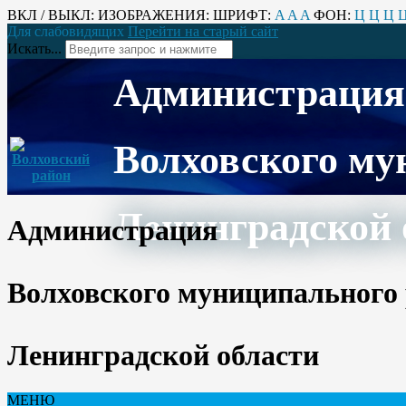
ВКЛ / ВЫКЛ:
ИЗОБРАЖЕНИЯ:
ШРИФТ:
A
A
A
ФОН:
Ц
Ц
Ц
Для слабовидящих
Перейти на старый сайт
Искать...
Администрация
Волховского му
Ленинградской 
Администрация
Волховского муниципального
Ленинградской области
МЕНЮ