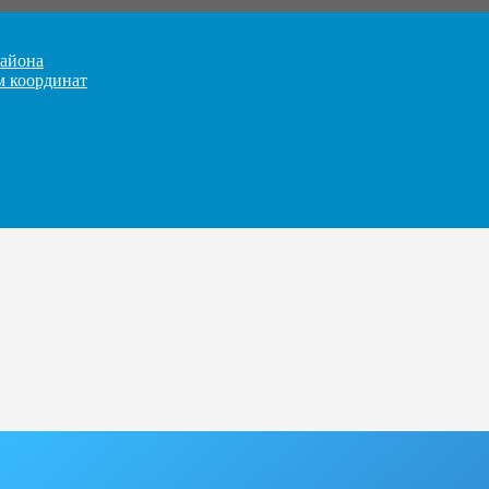
айона
м координат