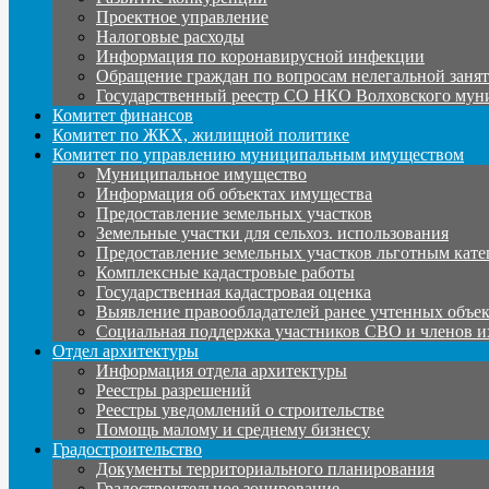
Проектное управление
Налоговые расходы
Информация по коронавирусной инфекции
Обращение граждан по вопросам нелегальной заня
Государственный реестр СО НКО Волховского мун
Комитет финансов
Комитет по ЖКХ, жилищной политике
Комитет по управлению муниципальным имуществом
Муниципальное имущество
Информация об объектах имущества
Предоставление земельных участков
Земельные участки для сельхоз. использования
Предоставление земельных участков льготным кате
Комплексные кадастровые работы
Государственная кадастровая оценка
Выявление правообладателей ранее учтенных объе
Социальная поддержка участников СВО и членов и
Отдел архитектуры
Информация отдела архитектуры
Реестры разрешений
Реестры уведомлений о строительстве
Помощь малому и среднему бизнесу
Градостроительство
Документы территориального планирования
Градостроительное зонирование