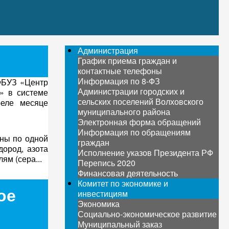
Администрация
График приема граждан и
контактные телефоны
Информация по 8-ФЗ
ФБУЗ «Центр
Администрации городских и
» в системе
сельских поселений Волховского
реле месяце
муниципального района
Электронная форма обращений
Информация по обращениям
аны по одной
граждан
дород, азота
Исполнение указов Президента РФ
ям (сера...
Перепись 2020
Финансовая деятельность
Комитет по экономике и
ое
инвестициям
Экономика
Социально-экономическое развитие
Муниципальный заказ