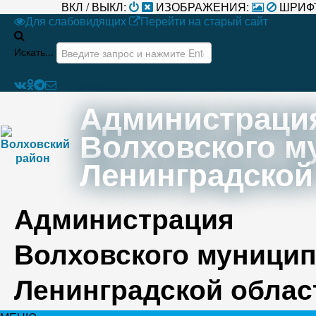
ВКЛ / ВЫКЛ:
ИЗОБРАЖЕНИЯ:
ШРИФ
Для слабовидящих
Перейти на старый сайт
Искать...
Администраци
Волховского м
Ленинградской
Администрация
Волховского муницип
Ленинградской облас