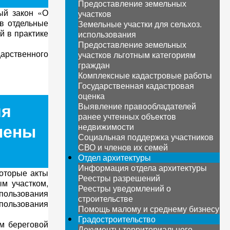
Предоставление земельных
ый закон «О
участков
 в отдельные
Земельные участки для сельхоз.
й в практике
использования
Предоставление земельных
арственного
участков льготным категориям
граждан
Комплексные кадастровые работы
Государственная кадастровая
оценка
ия
Выявление правообладателей
ранее учтенных объектов
нены
недвижимости
Социальная поддержка участников
СВО и членов их семей
Отдел архитектуры
Информация отдела архитектуры
оторые акты
Реестры разрешений
м участком,
Реестры уведомлений о
пользования
строительстве
пользования
Помощь малому и среднему бизнесу
Градостроительство
м береговой
Документы территориального