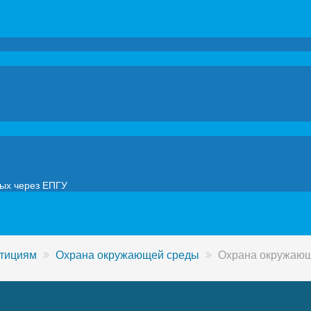
мых через ЕПГУ
стициям
Охрана окружающей среды
Охрана окружаю