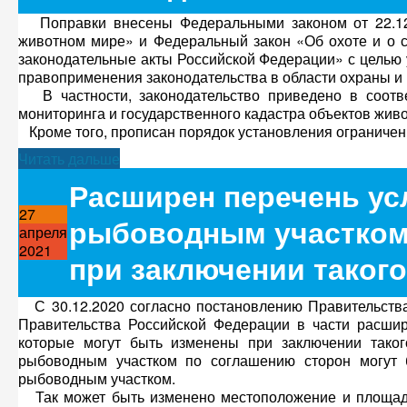
Поправки внесены Федеральными законом от 22.12
животном мире» и Федеральный закон «Об охоте и о с
законодательные акты Российской Федерации» с целью
правоприменения законодательства в области охраны и
В частности, законодательство приведено в соотве
мониторинга и государственного кадастра объектов живо
Кроме того, прописан порядок установления ограничени
Читать дальше
Расширен перечень ус
27
рыбоводным участком,
апреля
2021
при заключении такого
С 30.12.2020 согласно постановлению Правительства
Правительства Российской Федерации в части расши
которые могут быть изменены при заключении таког
рыбоводным участком по соглашению сторон могут 
рыбоводным участком.
Так может быть изменено местоположение и площадь