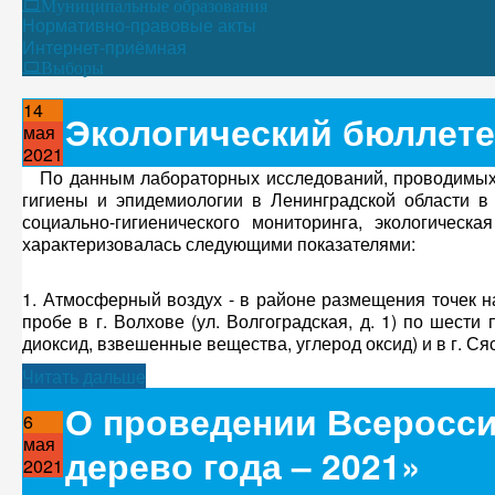
Муниципальные образования
Нормативно-правовые акты
Интернет-приёмная
Выборы
14
Экологический бюллетен
мая
2021
По данным лабораторных исследований, проводимых
гигиены и эпидемиологии в Ленинградской области 
социально-гигиенического мониторинга, экологичес
характеризовалась следующими показателями:
1. Атмосферный воздух - в районе размещения точек 
пробе в г. Волхове (ул. Волгоградская, д. 1) по шести
диоксид, взвешенные вещества, углерод оксид) и в г. Сяс
Читать дальше
О проведении Всеросси
6
мая
дерево года – 2021»
2021