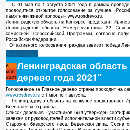
С 01 мая по 1 августа 2021 года в рамках проведен
проводиться открытое голосование за лучшее «Росс
памятники живой природы» www.rosdrevo.ru.
Ленинградскую область на Конкурсе представит Ирино
Ленинградской области. Номер участника 32. Списо
комиссией Всероссийской Программы, согласно полу
Российской Федерации.
От активного голосования граждан зависит победа Ленин
Читать дальше
Ленинградская область 
6
мая
дерево года 2021"
2021
Голосование за Главное дерево страны проходит на с
www.rosdrevo.ru
с 1 мая по 1 августа.
Ленинградскую область на конкурсе представляет Ир
Всеволожского района.
Список деревьев - участников был утвержден сертифи
заявкам от руководителей исполнительной власти субъ
Старожил баварского леса, Веденская липа, Сосна о
патриарх, Тополь графа Панина, Васнецовская липа и м