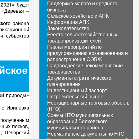
Поддержка малого и среднего
2021» будет
бизнеса
 «Деревья –
Сельское хозяйство и АПК
Информация АПК
ского района
Законодательство
фикационной
Реестр сельскохозяйственных
и субъектов
товаропроизводителей
Планы мероприятий по
предупреждению возникновения и
рапространения ООБЖ
Садоводческие некоммерческие
ийское
товарищества
Документы стратегического
планирования
Инвестиционный паспорт
вой природы»
Потребительский рынок
Нестационарные торговые объекты
не Ириновка
(НТО)
Схемы НТО муниципальных
о полученным
образований Волховского
нных песков,
муниципального района
, Печорский
Нормативные документы по НТО