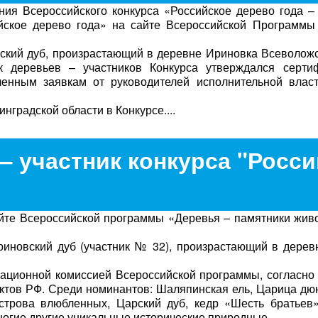
ия Всероссийского конкурса «Российское дерево года – 
ийское дерево года» на сайте Всероссийской Программы
вский дуб, произрастающий в деревне Ириновка Всеволож
к деревьев – участников Конкурса утверждался серти
ченным заявкам от руководителей исполнительной власт
градской области в Конкурсе....
– участник конкурса "Росс
айте Всероссийской программы «Деревья – памятники жи
иновский дуб (участник № 32), произрастающий в дерев
кационной комиссией Всероссийской программы, согласн
ектов РФ. Среди номинантов: Шаляпинская ель, Царица дю
строва влюбленных, Царский дуб, кедр «Шесть братьев»
ногие другие уникальные исторические природные...