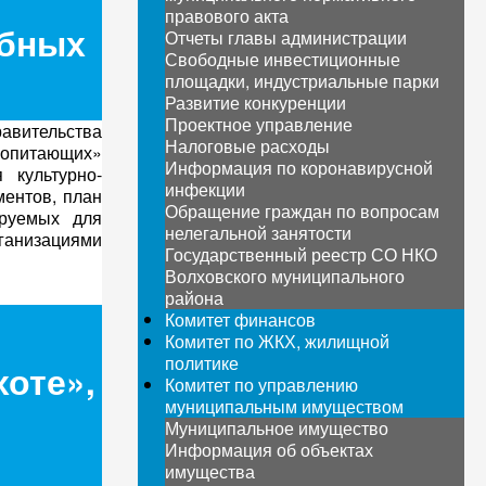
правового акта
ебных
Отчеты главы администрации
Свободные инвестиционные
площадки, индустриальные парки
Развитие конкуренции
Проектное управление
авительства
Налоговые расходы
копитающих»
Информация по коронавирусной
 культурно-
инфекции
ментов, план
Обращение граждан по вопросам
ируемых для
нелегальной занятости
рганизациями
Государственный реестр СО НКО
Волховского муниципального
района
Комитет финансов
Комитет по ЖКХ, жилищной
политике
оте»,
Комитет по управлению
муниципальным имуществом
Муниципальное имущество
Информация об объектах
имущества