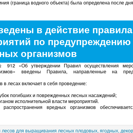
линия (граница водного объекта) была определена после дн
введены в действие правила
риятий по предупреждению
ных организмов
912 «Об утверждении Правил осуществления меро
низмов» введены Правила, направленные на пред
в лесах включает в себя проведение:
рубок погибших и поврежденных лесных насаждений;
аном исполнительной власти мероприятий.
спространения вредных организмов обеспечиваетс
я лесов для выращивания лесных плодовых, ягодных, деко