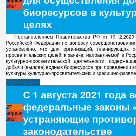
2021
биоресурсов в культу
целях
Постановлением Правительства РФ от 19.12.2020 
Российской Федерации по вопросу совершенствовани
установлено, что для организаций, планирующих о
просветительских целей, к заявке, направляемой в Рос
культурно-просветительской деятельности, содержа
добычи (вылова) водных биоресурсов при проведении з
культуры культурно-просветительских и зрелищно-развле
Читать дальше
С 1 августа 2021 года 
федеральные законы «
27
апреля
устраняющие противо
2021
законодательстве