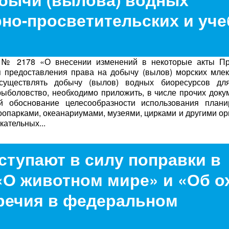
рно-просветительских и уч
№ 2178 «О внесении изменений в некоторые акты Пр
я предоставления права на добычу (вылов) морских мле
существлять добычу (вылов) водных биоресурсов для
рыболовство, необходимо приложить, в числе прочих доку
щий обоснование целесообразности использования план
оопарками, океанариумами, музеями, цирками и другими о
кательных...
вступают в силу поправки в
О животном мире» и «Об ох
речия в федеральном