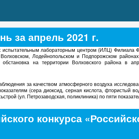
ь за апрель 2021 г.
 испытательным лабораторным центром (ИЛЦ) Филиала 
в Волховском, Лодейнопольском и Подпорожском районах
кая обстановка на территории Волховского района в ап
наблюдения за качеством атмосферного воздуха исследов
 показателям (сера диоксид, серная кислота, фтористый во
ьстрой (ул. Петрозаводская, поликлиника) по пяти показател
йского конкурса «Российск