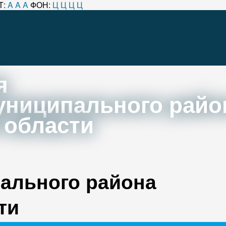
Т:
A
A
A
ФОН:
Ц
Ц
Ц
Ц
я
униципального райо
 области
ального района
ти