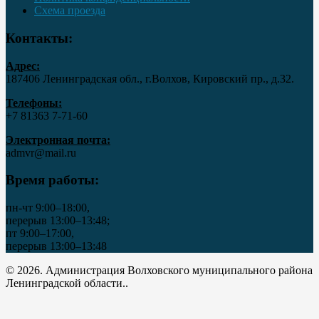
Схема проезда
Контакты:
Адрес:
187406 Ленинградская обл., г.Волхов, Кировский пр., д.32.
Телефоны:
+7 81363 7‑71-60
Электронная почта:
admvr@mail.ru
Время работы:
пн-чт 9:00–18:00,
перерыв 13:00–13:48;
пт 9:00–17:00,
перерыв 13:00–13:48
© 2026. Администрация Волховского муниципального района
Ленинградской области..