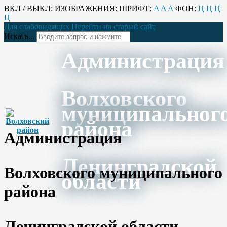
ВКЛ / ВЫКЛ:
ИЗОБРАЖЕНИЯ:
ШРИФТ:
A
A
A
ФОН:
Ц
Ц
Ц
Ц
Для слабовидящих
Перейти на старый сайт
Искать...
Администрация
Волховского
муниципальног
района
Администрация
Ленинградской
Волховского муниципального
области
района
Ленинградской области