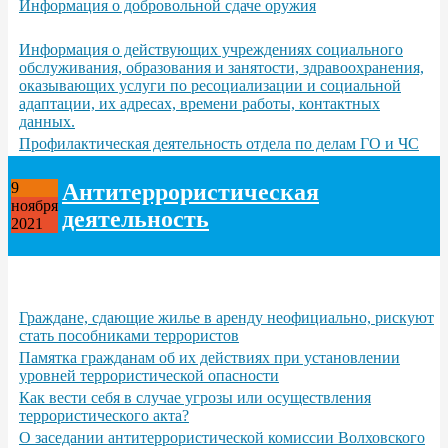
Информация о добровольной сдаче оружия
Информация о действующих учреждениях социального
обслуживания, образования и занятости, здравоохранения,
оказывающих услуги по ресоциализации и социальной
адаптации, их адресах, времени работы, контактных
данных.
Профилактическая деятельность отдела по делам ГО и ЧС
Антитеррористическая
9
ноября
деятельность
2021
Граждане, сдающие жилье в аренду неофициально, рискуют
стать пособниками террористов
Памятка гражданам об их действиях при установлении
уровней террористической опасности
Как вести себя в случае угрозы или осуществления
террористического акта?
О заседании антитеррористической комиссии Волховского