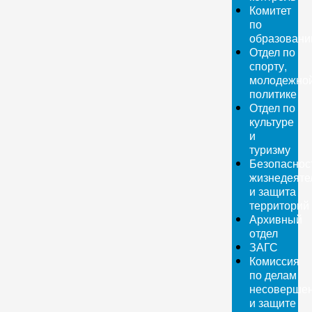
Комитет
по
образован
Отдел по
спорту,
молодежно
политике
Отдел по
культуре
и
туризму
Безопаснос
жизнедеяте
и защита
территорий
Архивный
отдел
ЗАГС
Комиссия
по делам
несовершен
и защите