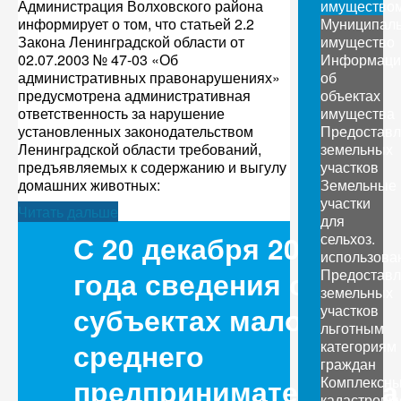
Администрация Волховского района
имущество
информирует о том, что статьей 2.2
Муниципал
Закона Ленинградской области от
имущество
02.07.2003 № 47-03 «Об
Информаци
административных правонарушениях»
об
предусмотрена административная
объектах
ответственность за нарушение
имущества
установленных законодательством
Предоставл
Ленинградской области требований,
земельных
предъявляемых к содержанию и выгулу
участков
домашних животных:
Земельные
участки
Читать дальше
для
С 20 декабря 2020
сельхоз.
использова
года сведения о
Предоставл
земельных
субъектах малого и
участков
льготным
среднего
категориям
граждан
предпринимательства
Комплексн
кадастровы