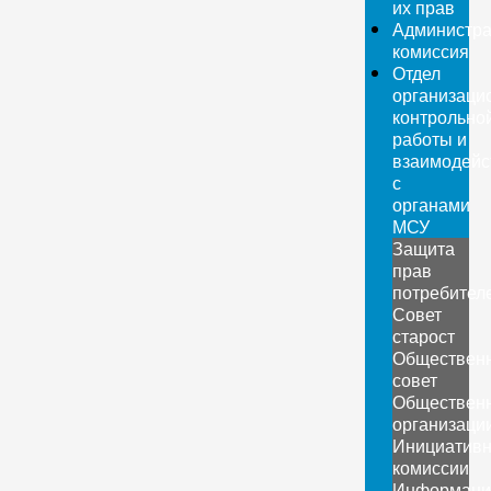
их прав
Администра
комиссия
Отдел
организаци
контрольно
работы и
взаимодейс
с
органами
МСУ
Защита
прав
потребител
Совет
старост
Обществен
совет
Обществен
организаци
Инициатив
комиссии
Информаци