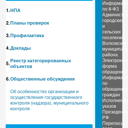
Информаци
по 8-ФЗ
1.
НПА
Администр
городских
2.
Планы проверок
и
сельских
3.
Профилактика
поселений
Волховског
4.
Доклады
муниципаль
района
Электронна
Реестр категорированных
5.
форма
объектов
обращений
Информаци
6.
Общественные обсуждения
по
обращения
Об особенностях организации и
граждан
осуществления государственного
Исполнени
контроля (надзора), муниципального
указов
контроля
Президента
РФ
Перепись