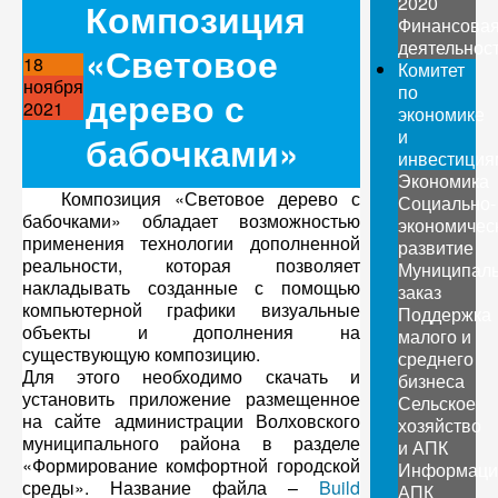
2020
Композиция
Финансова
деятельнос
«Световое
18
Комитет
ноября
по
дерево с
2021
экономике
и
бабочками»
инвестиция
Экономика
Композиция «Световое дерево с
Социально-
бабочками» обладает возможностью
экономичес
применения технологии дополненной
развитие
реальности, которая позволяет
Муниципал
накладывать созданные с помощью
заказ
компьютерной графики визуальные
Поддержка
объекты и дополнения на
малого и
существующую композицию.
среднего
Для этого необходимо скачать и
бизнеса
установить приложение размещенное
Сельское
на сайте администрации Волховского
хозяйство
муниципального района в разделе
и АПК
«Формирование комфортной городской
Информаци
среды». Название файла –
Build
АПК