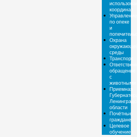
использова
координат
Управление
по опеке
и
попечитель
Охрана
окружающе
среды
Транспорт
Ответствен
обращение
с
животными
Приемная
Губернатор
Ленинградс
области
Почётные
граждане
Целевое
обучение