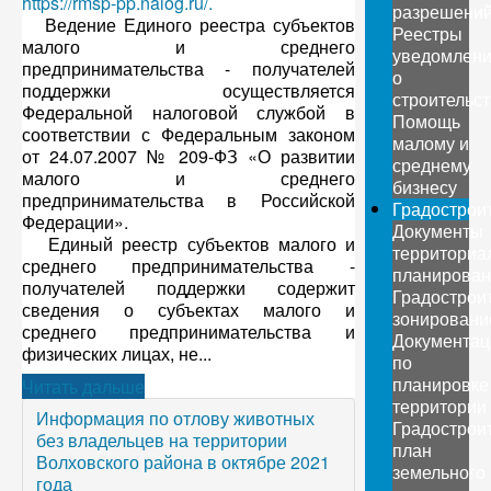
https://rmsp-pp.nalog.ru/.
разрешени
Ведение Единого реестра субъектов
Реестры
малого и среднего
уведомлен
предпринимательства - получателей
о
поддержки осуществляется
строительс
Федеральной налоговой службой в
Помощь
соответствии с Федеральным законом
малому и
от 24.07.2007 № 209-ФЗ «О развитии
среднему
малого и среднего
бизнесу
предпринимательства в Российской
Градострои
Федерации».
Документы
Единый реестр субъектов малого и
территориа
среднего предпринимательства -
планирован
получателей поддержки содержит
Градострои
сведения о субъектах малого и
зонировани
среднего предпринимательства и
Документац
физических лицах, не...
по
планировке
Читать дальше
территории
Информация по отлову животных
Градострои
без владельцев на территории
план
Волховского района в октябре 2021
земельного
года