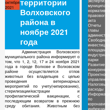
территории
экспертизы
октября
муниципаль
2021
Волховского
нормативно
правового
района в
акта
Отчеты
ноябре 2021
главы
администра
года
Свободные
инвестицио
площадки,
Администрация Волховского
индустриал
муниципального района информирует о
парки
том, что 1, 2, 12, 17 и 24 ноября 2021
Развитие
года в городе Волхове и Волховском
конкуренци
районе осуществляется отлов
Проектное
животных без владельцев с целью
управление
проведения ветеринарных
Налоговые
мероприятий по учету(чипированию),
расходы
стерилизации/кастрации и
Информаци
профилактической вакцинации, с
по
последующим возвратом в прежнюю
коронавиру
среду обитания. Животным без
инфекции