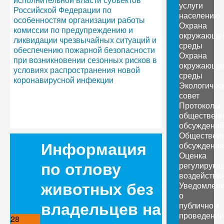
услуги
Российской Федерации по
населению
особенностям организации работы
Охрана
комиссии по предупреждению и
окружающе
ликвидации чрезвычайных ситуаций и
среды
обеспечению пожарной безопасности
Охрана
при возникновении сезонных рисков в
окружающе
условиях распространения новой
среды
коронавирусной инфекции
Экологичес
совет
Протоколы
обществен
обсуждений
Обществен
Информация
обсуждения
Оценка
по отлову
регулирующ
воздействи
животных без
Уведомлен
о
владельцев на
публичном
проведении
28