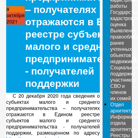
– получателях
работы
8
Государств
октября
отражаются в Едином
кадастрова
2021
оценка
реестре субъектов
Выявление
правооблад
малого и среднего
ранее
учтенных
предпринимательства
объектов
недвижимо
- получателей
Социальна
поддержка
поддержки
участников
СВО и
членов
С 20 декабря 2020 года сведения о
их семей
субъектах малого и среднего
Отдел
предпринимательства – получателях
архитектур
отражаются в Едином реестре
Информаци
субъектов малого и среднего
отдела
предпринимательства - получателей
архитектур
поддержки, размещенном по адресу
Реестры