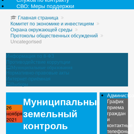
СВО: Меры поддержки
Главная страница
Комитет по экономике и инвестициям
Охрана окружающей среды
Протоколы общественных обсуждений
Uncategorised
Информация по 8-ФЗ
Противодействие коррупции
Муниципальные образования
Нормативно-правовые акты
Интернет-приёмная
Выборы
Администр
Муниципальный
График
приема
26
земельный
граждан
ноября
и
2021
контроль
контактные
телефоны