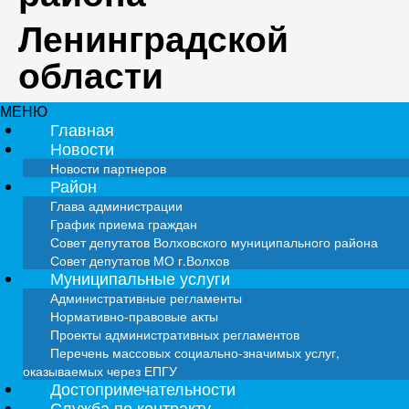
Ленинградской
области
МЕНЮ
Главная
Новости
Новости партнеров
Район
Глава администрации
График приема граждан
Совет депутатов Волховского муниципального района
Совет депутатов МО г.Волхов
Муниципальные услуги
Административные регламенты
Нормативно-правовые акты
Проекты административных регламентов
Перечень массовых социально-значимых услуг,
оказываемых через ЕПГУ
Достопримечательности
Служба по контракту