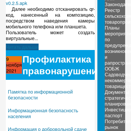
v0.2.5.apk
Законодате
Далее необходимо отсканировать qr-
Реестр
код, нанесенный на композицию,
сельскохоз
посредством наведения камеры
товаропрои
мобильного телефона или планшета.
Планы
Пользователь может создать
мероприяти
виртуальные...
по
предупреж
Читать дальше
возникнове
Профилактика
и
9
рапростран
ноября
правонарушений
ООБЖ
2021
Садоводчес
некоммерче
товарищест
Памятка по информационной
Документы
безопасности
стратегичес
планирован
Инвестици
Информационная безопасность
паспорт
населения
Потребител
рынок
Информация о добровольной сдаче