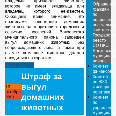
владельца признается животное,
Обращение
которое не имеет владельца или
граждан
владелец которого неизвестен.
по
Обращаем ваше внимание, что
вопросам
правилами содержания домашних
нелегально
животных на территориях городских и
занятости
сельских поселений Волховского
Государств
муниципального района запрещен
реестр
выгул домашних животных без
СО НКО
сопровождающего лица, а также при
Волховског
выгуле домашнее животное должно
муниципаль
находиться на коротком...
района
Читать дальше
Комитет
финансов
Штраф за
Комитет
по ЖКХ,
выгул
12
жилищной
октября
политике
домашних
2021
Комитет
по
животных
управлени
муниципал