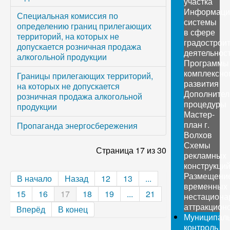
участка
Информаци
Специальная комиссия по
системы
определению границ прилегающих
в сфере
территорий, на которых не
градострои
допускается розничная продажа
деятельнос
алкогольной продукции
Программы
комплексно
Границы прилегающих территорий,
развития
на которых не допускается
Дополните
розничная продажа алкогольной
процедуры
продукции
Мастер-
план г.
Пропаганда энергосбережения
Волхов
Схемы
Страница 17 из 30
рекламных
конструкци
Размещени
В начало
Назад
12
13
...
временных
15
16
17
18
19
...
21
нестациона
аттракцион
Вперёд
В конец
Муниципал
контроль