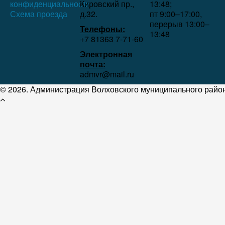
конфиденциальности
Кировский пр.,
13:48;
Схема проезда
д.32.
пт 9:00–17:00,
перерыв 13:00–
Телефоны:
13:48
+7 81363 7‑71-60
Электронная
почта:
admvr@mail.ru
© 2026. Администрация Волховского муниципального район