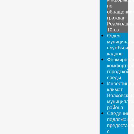
по
обращения
граждан
Реализация
10-оз
Отдел
муниципаль
службы и
кадров
Формирова
комфортно
городской
среды
Инвестици
климат
Волховског
муниципаль
района
Сведения,
подлежащи
предоставл
с