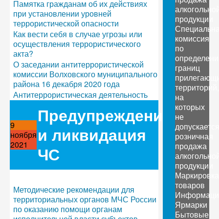
Памятка гражданам об их действиях
алкогольно
при установлении уровней
продукции
террористической опасности
Специальн
Как вести себя в случае угрозы или
комиссия
осуществления террористического
по
акта?
определен
О заседании антитеррористической
границ
комиссии Волховского муниципального
прилегающ
района 16 декабря 2020 года
территорий,
Антитеррористическая деятельность
на
которых
Предупреждение
не
9
допускаетс
и ликвидация
ноября
розничная
2021
продажа
ЧС
алкогольно
продукции
Маркировка
товаров
Методические рекомендации для
Информаци
территориальных органов МЧС России
Ярмарки
по оказанию помощи органам
Бытовые
исполнительной власти субъектов