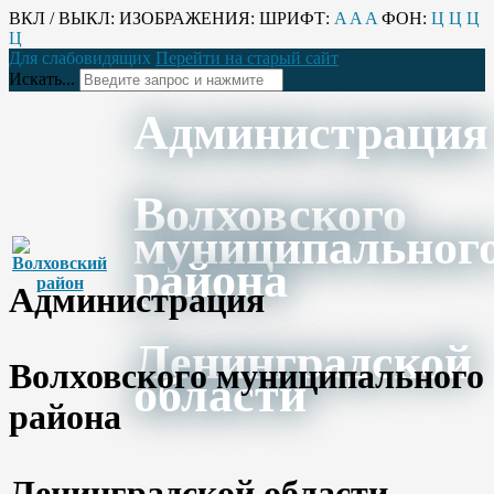
ВКЛ / ВЫКЛ:
ИЗОБРАЖЕНИЯ:
ШРИФТ:
A
A
A
ФОН:
Ц
Ц
Ц
Ц
Для слабовидящих
Перейти на старый сайт
Искать...
Администрация
Волховского
муниципальног
района
Администрация
Ленинградской
Волховского муниципального
области
района
Ленинградской области