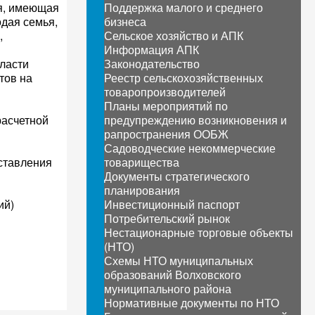
ья, имеющая
Поддержка малого и среднего
одая семья,
бизнеса
,
Сельское хозяйство и АПК
Информация АПК
власти
Законодательство
тов на
Реестр сельскохозяйственных
товаропроизводителей
Планы мероприятий по
расчетной
предупреждению возникновения и
рапространения ООБЖ
Садоводческие некоммерческие
ставления
товарищества
Документы стратегического
планирования
ий)
Инвестиционный паспорт
Потребительский рынок
Нестационарные торговые объекты
(НТО)
Схемы НТО муниципальных
образований Волховского
муниципального района
Нормативные документы по НТО