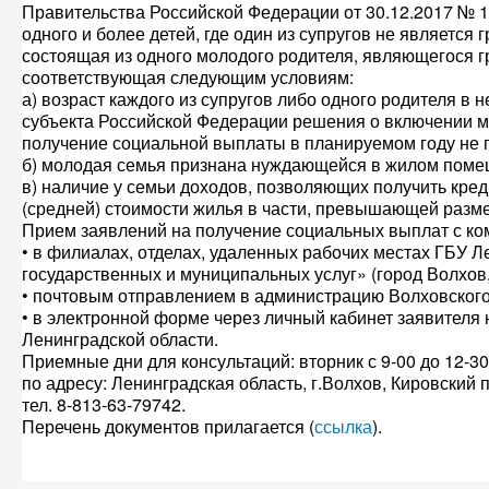
Правительства Российской Федерации от 30.12.2017 № 1
одного и более детей, где один из супругов не являетс
состоящая из одного молодого родителя, являющегося г
соответствующая следующим условиям:
а) возраст каждого из супругов либо одного родителя в
субъекта Российской Федерации решения о включении м
получение социальной выплаты в планируемом году не 
б) молодая семья признана нуждающейся в жилом поме
в) наличие у семьи доходов, позволяющих получить кре
(средней) стоимости жилья в части, превышающей разм
Прием заявлений на получение социальных выплат с ко
• в филиалах, отделах, удаленных рабочих местах ГБУ
государственных и муниципальных услуг» (город Волхов,
• почтовым отправлением в администрацию Волховского
• в электронной форме через личный кабинет заявителя 
Ленинградской области.
Приемные дни для консультаций: вторник с 9-00 до 12-30
по адресу: Ленинградская область, г.Волхов, Кировский пр
тел. 8-813-63-79742.
Перечень документов прилагается (
ссылка
).