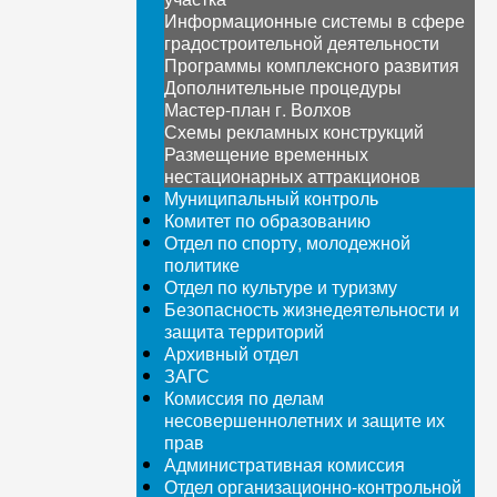
Информационные системы в сфере
градостроительной деятельности
Программы комплексного развития
Дополнительные процедуры
Мастер-план г. Волхов
Схемы рекламных конструкций
Размещение временных
нестационарных аттракционов
Муниципальный контроль
Комитет по образованию
Отдел по спорту, молодежной
политике
Отдел по культуре и туризму
Безопасность жизнедеятельности и
защита территорий
Архивный отдел
ЗАГС
Комиссия по делам
несовершеннолетних и защите их
прав
Административная комиссия
Отдел организационно-контрольной