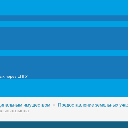
мых через ЕПГУ
иципальным имуществом
Предоставление земельных уча
альных выплат