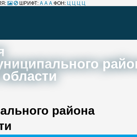
Я:
ШРИФТ:
A
A
A
ФОН:
Ц
Ц
Ц
Ц
я
униципального райо
 области
ального района
ти