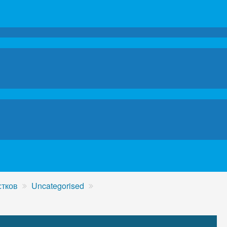
стков
Uncategorised