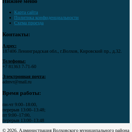
Нижнее меню
Карта сайта
Политика конфиденциальности
Схема проезда
Контакты:
Адрес:
187406 Ленинградская обл., г.Волхов, Кировский пр., д.32.
Телефоны:
+7 81363 7‑71-60
Электронная почта:
admvr@mail.ru
Время работы:
пн-чт 9:00–18:00,
перерыв 13:00–13:48;
пт 9:00–17:00,
перерыв 13:00–13:48
© 2026. Администрация Волховского муниципального района