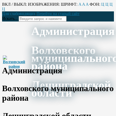
ВКЛ / ВЫКЛ:
ИЗОБРАЖЕНИЯ:
ШРИФТ:
A
A
A
ФОН:
Ц
Ц
Ц
Ц
Для слабовидящих
Перейти на старый сайт
Искать...
Администрация
Волховского
муниципальног
района
Администрация
Ленинградской
Волховского муниципального
области
района
Ленинградской области