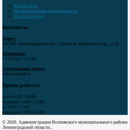
Карта сайта
Политика конфиденциальности
Схема проезда
Контакты:
Адрес:
187406 Ленинградская обл., г.Волхов, Кировский пр., д.32.
Телефоны:
+7 81363 7‑71-60
Электронная почта:
admvr@mail.ru
Время работы:
пн-чт 9:00–18:00,
перерыв 13:00–13:48;
пт 9:00–17:00,
перерыв 13:00–13:48
© 2026. Администрация Волховского муниципального района
Ленинградской области..