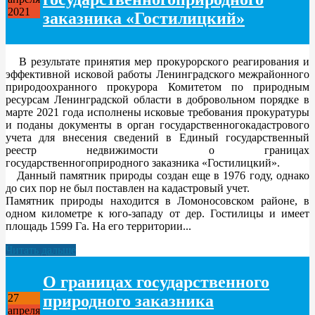
2021
заказника «Гостилицкий»
В результате принятия мер прокурорского реагирования и
эффективной исковой работы Ленинградского межрайонного
природоохранного прокурора Комитетом по природным
ресурсам Ленинградской области в добровольном порядке в
марте 2021 года исполнены исковые требования прокуратуры
и поданы документы в орган государственногокадастрового
учета для внесения сведений в Единый государственный
реестр недвижимости о границах
государственногоприродного заказника «Гостилицкий».
Данный памятник природы создан еще в 1976 году, однако
до сих пор не был поставлен на кадастровый учет.
Памятник природы находится в Ломоносовском районе, в
одном километре к юго-западу от дер. Гостилицы и имеет
площадь 1599 Га. На его территории...
Читать дальше
О границах государственного
природного заказника
27
апреля