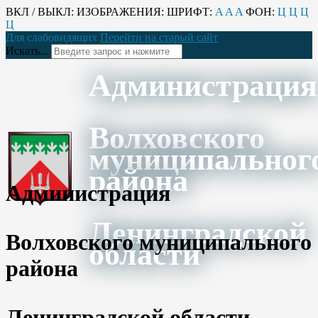
ВКЛ / ВЫКЛ:
ИЗОБРАЖЕНИЯ:
ШРИФТ:
A
A
A
ФОН:
Ц
Ц
Ц
Ц
Для слабовидящих
Перейти на старый сайт
Искать...
Администрация
Волховского
муниципальног
района
Администрация
Ленинградской
Волховского муниципального
области
района
Ленинградской области