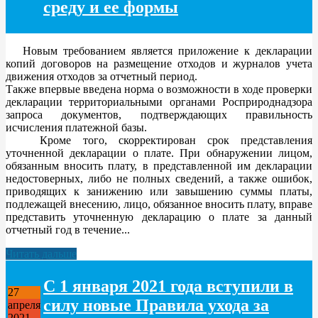
среду и ее формы
Новым требованием является приложение к декларации
копий договоров на размещение отходов и журналов учета
движения отходов за отчетный период.
Также впервые введена норма о возможности в ходе проверки
декларации территориальными органами Росприроднадзора
запроса документов, подтверждающих правильность
исчисления платежной базы.
Кроме того, скорректирован срок представления
уточненной декларации о плате. При обнаружении лицом,
обязанным вносить плату, в представленной им декларации
недостоверных, либо не полных сведений, а также ошибок,
приводящих к занижению или завышению суммы платы,
подлежащей внесению, лицо, обязанное вносить плату, вправе
представить уточненную декларацию о плате за данный
отчетный год в течение...
Читать дальше
С 1 января 2021 года вступили в
27
силу новые Правила ухода за
апреля
2021