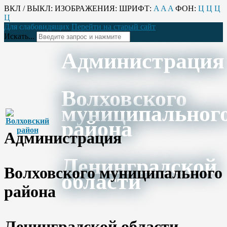
ВКЛ / ВЫКЛ:
ИЗОБРАЖЕНИЯ:
ШРИФТ:
A
A
A
ФОН:
Ц
Ц
Ц
Ц
Для слабовидящих
Перейти на старый сайт
Искать...
Администрация
Волховского
муниципальног
района
Администрация
Ленинградской
Волховского муниципального
области
района
Ленинградской области