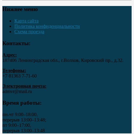
Нижнее меню
Карта сайта
Политика конфиденциальности
Схема проезда
Контакты:
Адрес:
187406 Ленинградская обл., г.Волхов, Кировский пр., д.32.
Телефоны:
+7 81363 7‑71-60
Электронная почта:
admvr@mail.ru
Время работы:
пн-чт 9:00–18:00,
перерыв 13:00–13:48;
пт 9:00–17:00,
перерыв 13:00–13:48