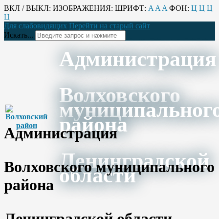
ВКЛ / ВЫКЛ:
ИЗОБРАЖЕНИЯ:
ШРИФТ:
A
A
A
ФОН:
Ц
Ц
Ц
Ц
Для слабовидящих
Перейти на старый сайт
Искать...
Администрация
Волховского
муниципальног
района
Администрация
Ленинградской
Волховского муниципального
области
района
Ленинградской области