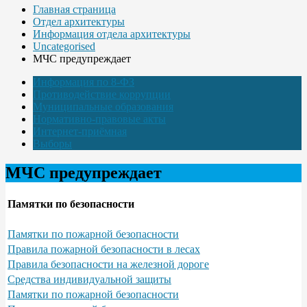
Главная страница
Отдел архитектуры
Информация отдела архитектуры
Uncategorised
МЧС предупреждает
Информация по 8-ФЗ
Противодействие коррупции
Муниципальные образования
Нормативно-правовые акты
Интернет-приёмная
Выборы
МЧС предупреждает
Памятки по безопасности
Памятки по пожарной безопасности
Правила пожарной безопасности в лесах
Правила безопасности на железной дороге
Средства индивидуальной защиты
Памятки по пожарной безопасности