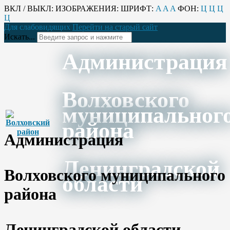
ВКЛ / ВЫКЛ:
ИЗОБРАЖЕНИЯ:
ШРИФТ:
A
A
A
ФОН:
Ц
Ц
Ц
Ц
Для слабовидящих
Перейти на старый сайт
Искать...
Администрация
Волховского
муниципальног
района
Администрация
Ленинградской
Волховского муниципального
области
района
Ленинградской области