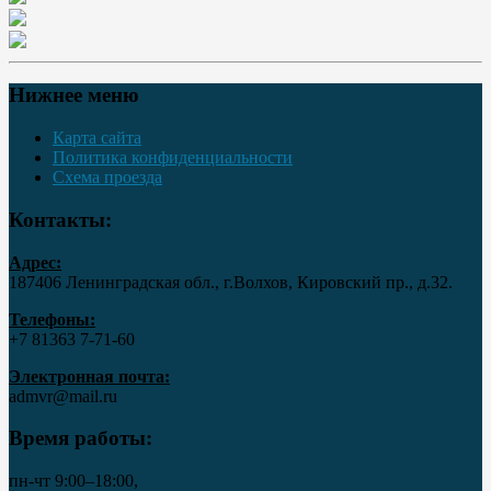
Нижнее меню
Карта сайта
Политика конфиденциальности
Схема проезда
Контакты:
Адрес:
187406 Ленинградская обл., г.Волхов, Кировский пр., д.32.
Телефоны:
+7 81363 7‑71-60
Электронная почта:
admvr@mail.ru
Время работы:
пн-чт 9:00–18:00,