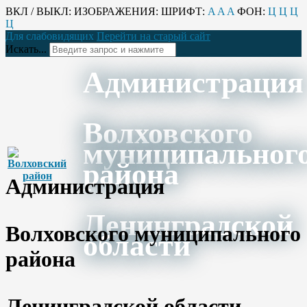
ВКЛ / ВЫКЛ:
ИЗОБРАЖЕНИЯ:
ШРИФТ:
A
A
A
ФОН:
Ц
Ц
Ц
Ц
Для слабовидящих
Перейти на старый сайт
Искать...
Администрация
Волховского
муниципальног
района
Администрация
Ленинградской
Волховского муниципального
области
района
Ленинградской области