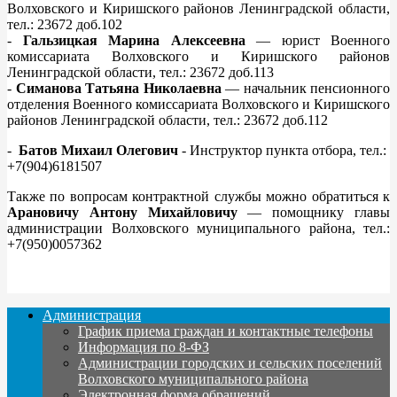
Волховского и Киришского районов Ленинградской области,
тел.: 23672 доб.102
-
Гальзицкая Марина Алексеевна
— юрист Военного
комиссариата Волховского и Киришского районов
Ленинградской области, тел.: 23672 доб.113
-
Симанова Татьяна Николаевна
— начальник пенсионного
отделения Военного комиссариата Волховского и Киришского
районов Ленинградской области, тел.: 23672 доб.112
-
Батов Михаил Олегович
- Инструктор пункта отбора, тел.:
+7(904)6181507
Также по вопросам контрактной службы можно обратиться к
Арановичу Антону Михайловичу
— помощнику главы
администрации Волховского муниципального района, тел.:
+7(950)0057362
Администрация
График приема граждан и контактные телефоны
Информация по 8-ФЗ
Администрации городских и сельских поселений
Волховского муниципального района
Электронная форма обращений