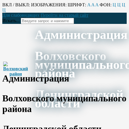
ВКЛ / ВЫКЛ:
ИЗОБРАЖЕНИЯ:
ШРИФТ:
A
A
A
ФОН:
Ц
Ц
Ц
Ц
Для слабовидящих
Перейти на старый сайт
Искать...
Администрация
Волховского
муниципальног
района
Администрация
Ленинградской
Волховского муниципального
области
района
Ленинградской области