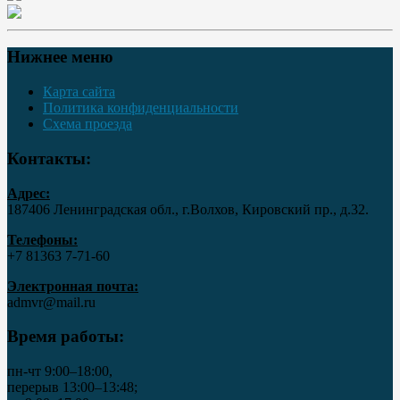
Нижнее меню
Карта сайта
Политика конфиденциальности
Схема проезда
Контакты:
Адрес:
187406 Ленинградская обл., г.Волхов, Кировский пр., д.32.
Телефоны:
+7 81363 7‑71-60
Электронная почта:
admvr@mail.ru
Время работы:
пн-чт 9:00–18:00,
перерыв 13:00–13:48;