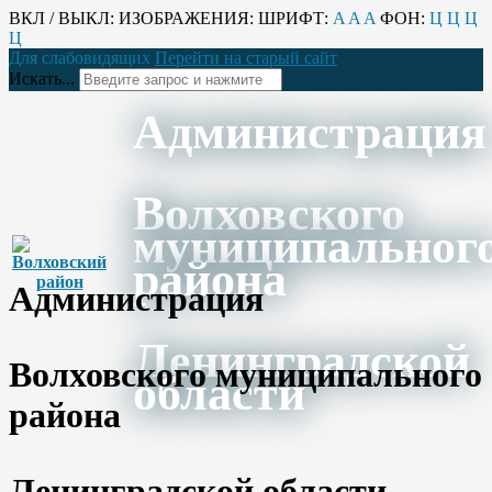
ВКЛ / ВЫКЛ:
ИЗОБРАЖЕНИЯ:
ШРИФТ:
A
A
A
ФОН:
Ц
Ц
Ц
Ц
Для слабовидящих
Перейти на старый сайт
Искать...
Администрация
Волховского
муниципальног
района
Администрация
Ленинградской
Волховского муниципального
области
района
Ленинградской области