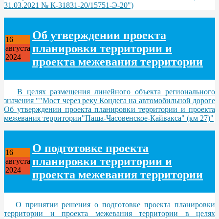
31.03.2021 № К-31831-20/15751-Э-20")
Об утверждении проекта
16
планировки территории и
августа
2024
проекта межевания территории
В целях размещения линейного объекта регионального
значения ""Мост через реку Кондега на автомобильной дороге
Об утверждении проекта планировки территории и проекта
межевания территории"Паша-Часовенское-Кайвакса" (км 27)"
О подготовке проекта
16
планировки территории и
августа
2024
проекта межевания территории
О принятии решения о подготовке проекта планировки
территории и проекта межевания территории в целях