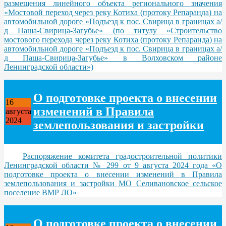
размещения линейного объекта регионального значения
«Мостовой переход через реку Котиха (протоку Репаранда) на
автомобильной дороге «Подъезд к пос. Свирица в границах а/
д Паша-Свирица-Загубье» (по титулу «Строительство
мостового перехода через реку Котиха (протоку Репаранда) на
автомобильной дороге «Подъезд к пос. Свирица в границах а/
д Паша-Свирица-Загубье» в Волховском районе
Ленинградской области»)
О подготовке проекта о внесении
16
изменений в Правила
августа
2024
землепользования и застройки
Распоряжение комитета градостроительной политики
Ленинградской области № 299 от 9 августа 2024 года «О
подготовке проекта о внесении изменений в Правила
землепользования и застройки МО Селивановское сельское
поселение ВМР ЛО»
О подготовке проекта о внесении