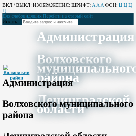
ВКЛ / ВЫКЛ:
ИЗОБРАЖЕНИЯ:
ШРИФТ:
A
A
A
ФОН:
Ц
Ц
Ц
Ц
Для слабовидящих
Перейти на старый сайт
Искать...
Администрация
Волховского
муниципальног
района
Администрация
Ленинградской
Волховского муниципального
области
района
Ленинградской области