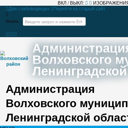
ВКЛ / ВЫКЛ:
ИЗОБРАЖЕНИЯ
Для слабовидящих
Перейти на старый сайт
Искать...
Администраци
Волховского м
Ленинградской
Администрация
Волховского муницип
Ленинградской облас