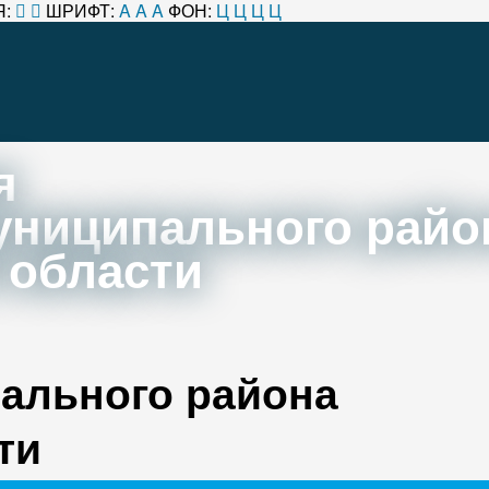
:
ШРИФТ:
A
A
A
ФОН:
Ц
Ц
Ц
Ц
я
униципального райо
 области
ального района
ти