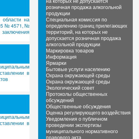
на которых не допускается
розничная продажа алкогольной
продукции
 области на
Специальная комиссия по
25 № 4571, №
определению границ прилегающих
 заключения
территорий, на которых не
допускается розничная продажа
алкогольной продукции
Маркировка товаров
Информация
Ярмарки
ниципальным
Бытовые услуги населению
ставлении в
Охрана окружающей среды
ктов
Охрана окружающей среды
Экологический совет
Протоколы общественных
обсуждений
Общественные обсуждения
Оценка регулирующего воздействия
ниципальным
Уведомления о публичном
ставлении в
проведении экспертизы
муниципального нормативного
правового акта