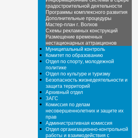
градостроительной деятельности
Программы комплексного развития
Дополнительные процедуры
Мастер-план г. Волхов
Схемы рекламных конструкций
Размещение временных
нестационарных аттракционов
Муниципальный контроль
Комитет по образованию
Отдел по спорту, молодежной
политике
Отдел по культуре и туризму
Безопасность жизнедеятельности и
защита территорий
Архивный отдел
ЗАГС
Комиссия по делам
несовершеннолетних и защите их
прав
Административная комиссия
Отдел организационно-контрольной
работы и взаимодействия с