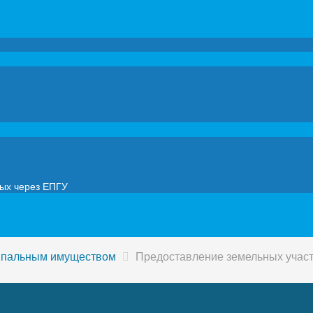
мых через ЕПГУ
ипальным имуществом
Предоставление земельных учас