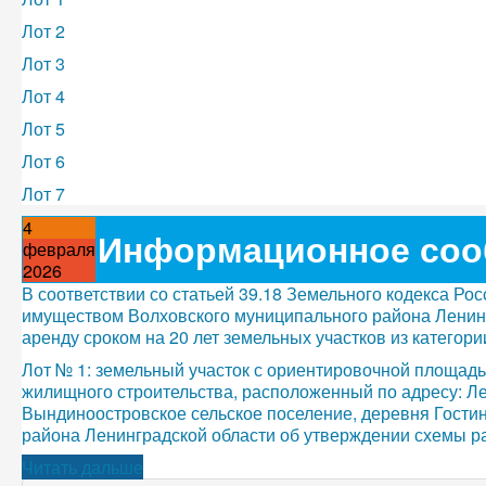
Лот 2
Лот 3
Лот 4
Лот 5
Лот 6
Лот 7
4
Информационное соо
февраля
2026
В соответствии со статьей 39.18 Земельного кодекса Р
имуществом Волховского муниципального района Ленин
аренду сроком на 20 лет земельных участков из категори
Лот № 1: земельный участок с ориентировочной площадь
жилищного строительства, расположенный по адресу: Л
Вындиноостровское сельское поселение, деревня Гости
района Ленинградской области об утверждении схемы ра
Читать дальше