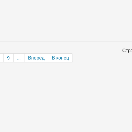
Стра
9
...
Вперёд
В конец