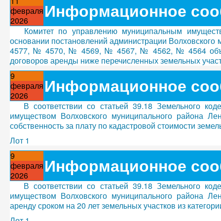
11
Информационное соо
февраля
2026
Комитет по управлению муниципальным имуществ
основании постановлений администрации Волховского м
4577, № 4570, № 4569, № 4567, № 4562, № 4564 объя
договоров аренды ниже перечисленных земельных учас
9
Информационное соо
февраля
2026
В соответствии со статьей 39.18 Земельного ко
имуществом Волховского муниципального района Лен
собственность за плату по кадастровой стоимости земел
Лот 1
9
Информационное соо
февраля
2026
В соответствии со статьей 39.18 Земельного ко
имуществом Волховского муниципального района Лен
аренду сроком на 20 лет земельных участков из категор
Лот 1