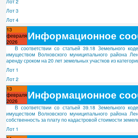
Лот 2
Лот 3
Лот 4
13
Информационное соо
февраля
2026
В соответствии со статьей 39.18 Земельного ко
имуществом Волховского муниципального района Лен
аренду сроком на 20 лет земельных участков из категор
Лот 1
Лот 2
13
Информационное соо
февраля
2026
В соответствии со статьей 39.18 Земельного ко
имуществом Волховского муниципального района Лен
собственность за плату по кадастровой стоимости земел
Лот 1